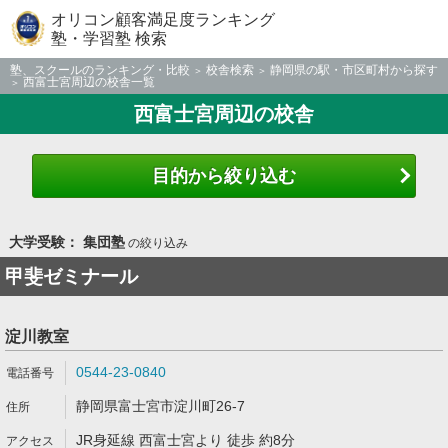
オリコン顧客満足度ランキング
塾・学習塾 検索
塾、スクールのランキング・比較
校舎検索
静岡県の駅・市区町村から探す
西富士宮周辺の校舎一覧
西富士宮周辺の校舎
目的から絞り込む
大学受験： 集団塾
の絞り込み
甲斐ゼミナール
淀川教室
0544-23-0840
静岡県富士宮市淀川町26-7
JR身延線 西富士宮より 徒歩 約8分