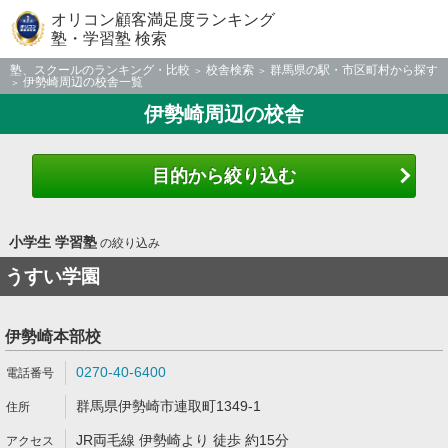
オリコン顧客満足度ランキング
塾・学習塾 検索
塾、スクールのランキング・比較
校舎検索
群馬県の駅・市区町村から探す
伊勢崎周辺の校舎一覧
伊勢崎周辺の校舎
目的から絞り込む
小学生 学習塾
の絞り込み
うすい学園
伊勢崎本部校
0270-40-6400
群馬県伊勢崎市連取町1349-1
JR両毛線 伊勢崎より 徒歩 約15分