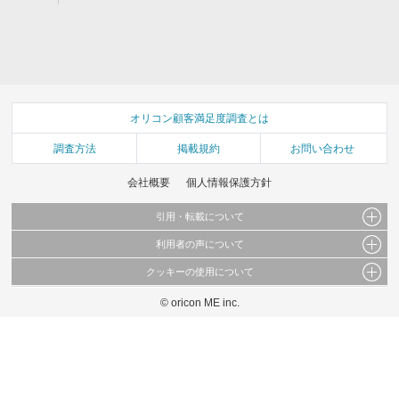
オリコン顧客満足度調査とは
調査方法
掲載規約
お問い合わせ
会社概要
個人情報保護方針
引用・転載について
利用者の声について
当サイトで公開されている情報（文字、写真、イラスト、画像データ等）及びこれらの配
置・編集および構造などについての著作権は株式会社oricon MEに帰属しております。
クッキーの使用について
当サイトに掲載している内容はすべてサービスの利用者が提出された見解・感想です。
これらの情報を権利者の許可なく無断転載・複製などの二次利用を行うことは固く禁じて
弊社が内容について正確性を含め一切保証するものではありません。
おります。
© oricon ME inc.
このサイトでは Cookie を使用して、ユーザーに合わせたコンテンツや広告の表示、ソー
弊社の見解・ 意見ではないことをご理解いただいた上でご覧ください。
シャル メディア機能の提供、広告の表示回数やクリック数の測定を行っています。
また、ユーザーによるサイトの利用状況についても情報を収集し、ソーシャル メディア
や広告配信、データ解析の各パートナーに提供しています。
各パートナーは、この情報とユーザーが各パートナーに提供した他の情報や、ユーザーが
各パートナーのサービスを使用したときに収集した他の情報を組み合わせて使用すること
があります。