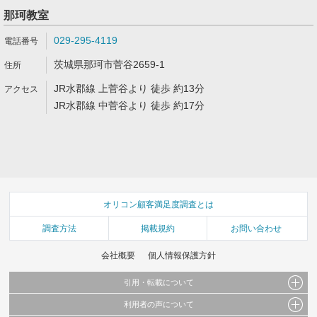
那珂教室
029-295-4119
茨城県那珂市菅谷2659-1
JR水郡線 上菅谷より 徒歩 約13分
JR水郡線 中菅谷より 徒歩 約17分
オリコン顧客満足度調査とは
調査方法
掲載規約
お問い合わせ
会社概要
個人情報保護方針
引用・転載について
利用者の声について
当サイトで公開されている情報（文字、写真、イラスト、画像データ等）及びこれらの配