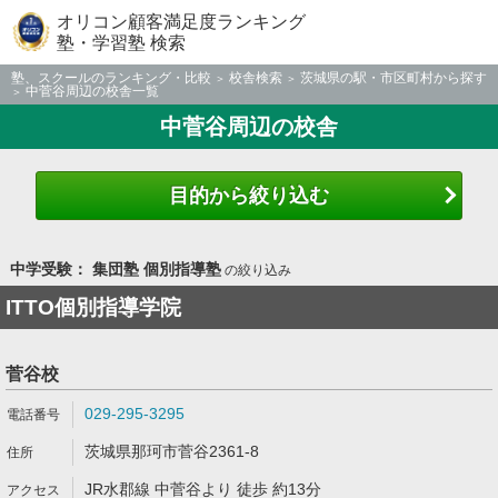
オリコン顧客満足度ランキング
塾・学習塾 検索
塾、スクールのランキング・比較
校舎検索
茨城県の駅・市区町村から探す
中菅谷周辺の校舎一覧
中菅谷周辺の校舎
目的から絞り込む
中学受験： 集団塾 個別指導塾
の絞り込み
ITTO個別指導学院
菅谷校
029-295-3295
茨城県那珂市菅谷2361-8
JR水郡線 中菅谷より 徒歩 約13分