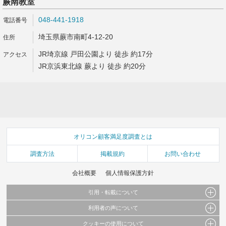
蕨南教室
048-441-1918
埼玉県蕨市南町4-12-20
JR埼京線 戸田公園より 徒歩 約17分
JR京浜東北線 蕨より 徒歩 約20分
オリコン顧客満足度調査とは
調査方法
掲載規約
お問い合わせ
会社概要
個人情報保護方針
引用・転載について
利用者の声について
当サイトで公開されている情報（文字、写真、イラスト、画像データ等）及びこれらの配
置・編集および構造などについての著作権は株式会社oricon MEに帰属しております。
クッキーの使用について
当サイトに掲載している内容はすべてサービスの利用者が提出された見解・感想です。