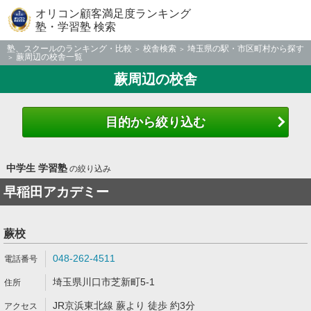
オリコン顧客満足度ランキング
塾・学習塾 検索
塾、スクールのランキング・比較
校舎検索
埼玉県の駅・市区町村から探す
蕨周辺の校舎一覧
蕨周辺の校舎
目的から絞り込む
中学生 学習塾
の絞り込み
早稲田アカデミー
蕨校
048-262-4511
埼玉県川口市芝新町5-1
JR京浜東北線 蕨より 徒歩 約3分