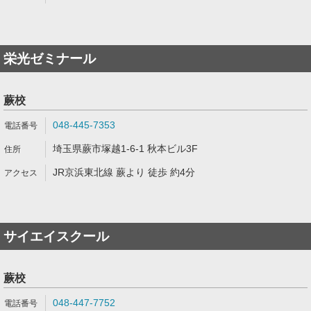
栄光ゼミナール
蕨校
048-445-7353
埼玉県蕨市塚越1-6-1 秋本ビル3F
JR京浜東北線 蕨より 徒歩 約4分
サイエイスクール
蕨校
048-447-7752