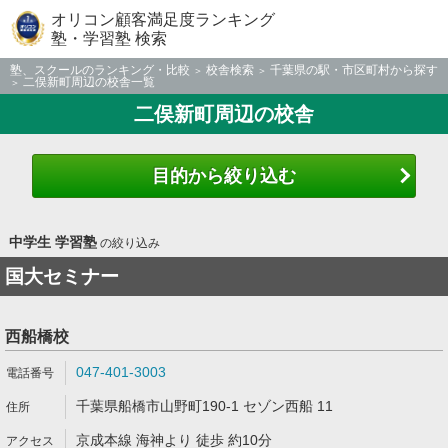
オリコン顧客満足度ランキング
塾・学習塾 検索
塾、スクールのランキング・比較
校舎検索
千葉県の駅・市区町村から探す
二俣新町周辺の校舎一覧
二俣新町周辺の校舎
目的から絞り込む
中学生 学習塾
の絞り込み
国大セミナー
西船橋校
047-401-3003
千葉県船橋市山野町190-1 セゾン西船 11
京成本線 海神より 徒歩 約10分