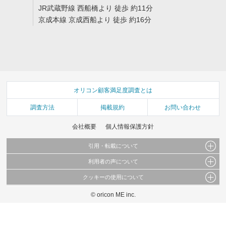
JR武蔵野線 西船橋より 徒歩 約11分
京成本線 京成西船より 徒歩 約16分
オリコン顧客満足度調査とは
調査方法
掲載規約
お問い合わせ
会社概要
個人情報保護方針
引用・転載について
利用者の声について
当サイトで公開されている情報（文字、写真、イラスト、画像データ等）及びこれらの配
置・編集および構造などについての著作権は株式会社oricon MEに帰属しております。
クッキーの使用について
当サイトに掲載している内容はすべてサービスの利用者が提出された見解・感想です。
これらの情報を権利者の許可なく無断転載・複製などの二次利用を行うことは固く禁じて
弊社が内容について正確性を含め一切保証するものではありません。
おります。
© oricon ME inc.
このサイトでは Cookie を使用して、ユーザーに合わせたコンテンツや広告の表示、ソー
弊社の見解・ 意見ではないことをご理解いただいた上でご覧ください。
シャル メディア機能の提供、広告の表示回数やクリック数の測定を行っています。
また、ユーザーによるサイトの利用状況についても情報を収集し、ソーシャル メディア
や広告配信、データ解析の各パートナーに提供しています。