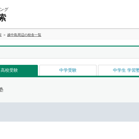
ング
索
索
越中島周辺の校舎一覧
高校受験
中学受験
中学生 学習
塾