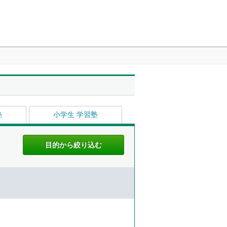
塾
小学生 学習塾