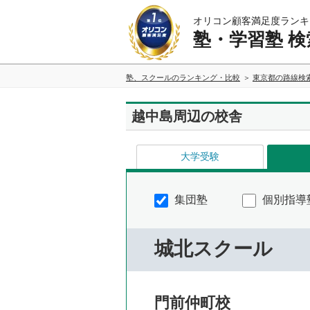
オリコン顧客満足度ランキ
塾・学習塾 検
塾、スクールのランキング・比較
東京都の路線検
越中島周辺の校舎
大学受験
集団塾
個別指導
城北スクール
門前仲町校