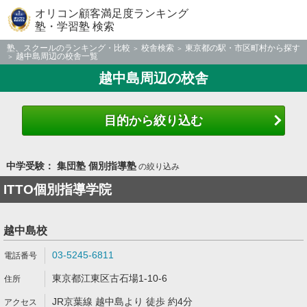
オリコン顧客満足度ランキング
塾・学習塾 検索
塾、スクールのランキング・比較
校舎検索
東京都の駅・市区町村から探す
越中島周辺の校舎一覧
越中島周辺の校舎
目的から絞り込む
中学受験： 集団塾 個別指導塾
の絞り込み
ITTO個別指導学院
越中島校
03-5245-6811
東京都江東区古石場1-10-6
JR京葉線 越中島より 徒歩 約4分