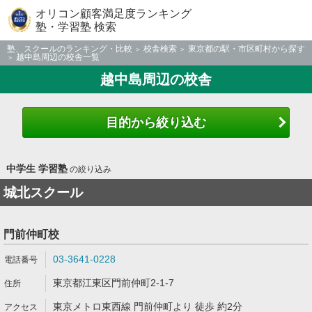
オリコン顧客満足度ランキング
塾・学習塾 検索
塾、スクールのランキング・比較
校舎検索
東京都の駅・市区町村から探す
越中島周辺の校舎一覧
越中島周辺の校舎
目的から絞り込む
中学生 学習塾
の絞り込み
城北スクール
門前仲町校
03-3641-0228
東京都江東区門前仲町2-1-7
東京メトロ東西線 門前仲町より 徒歩 約2分