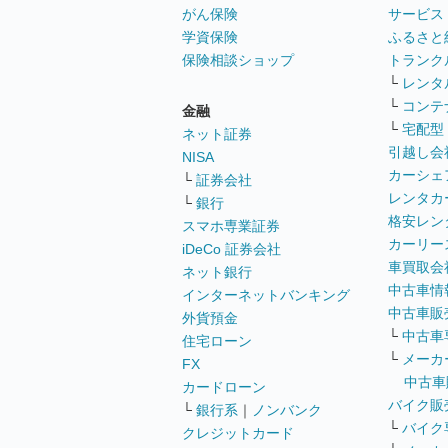
がん保険
サービス
学資保険
ふるさと
保険相談ショップ
トランク
└
レンタ
└
コンテ
金融
└
宅配型
ネット証券
引越し会
NISA
カーシェ
└
証券会社
レンタカ
└
銀行
格安レン
スマホ専業証券
カーリー
iDeCo 証券会社
車買取会
ネット銀行
中古車情
インターネットバンキング
中古車販
外貨預金
└
中古車
住宅ローン
└
メーカ
FX
中古車
カードローン
バイク販
└
銀行系
｜
ノンバンク
└
バイク
クレジットカード