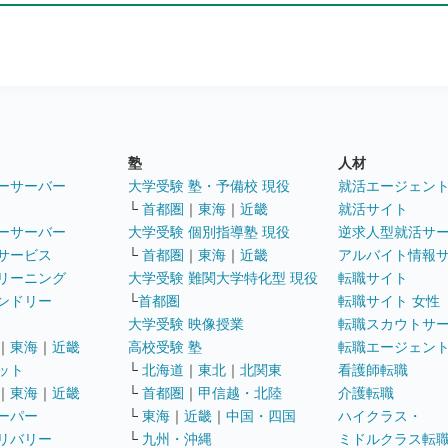
塾
人材
ーサーバー
大学受験 塾・予備校 現役
就活エージェン
└
首都圏
｜
東海
｜
近畿
就活サイト
ーサーバー
大学受験 個別指導塾 現役
逆求人型就活サ
サービス
└
首都圏
｜
東海
｜
近畿
アルバイト情報
リーニング
大学受験 難関大学特化型 現役
転職サイト
ンドリー
└
首都圏
転職サイト 女性
大学受験 映像授業
転職スカウトサ
｜
東海
｜
近畿
高校受験 塾
転職エージェン
ット
└
北海道
｜
東北
｜
北関東
看護師転職
｜
東海
｜
近畿
└
首都圏
｜
甲信越・北陸
介護転職
ーパー
└
東海
｜
近畿
｜
中国・四国
ハイクラス・
リバリー
└
九州・沖縄
ミドルクラス転