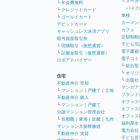
└
メーカ
└
年会費無料
バイク
└
クレジットカード
車検
└
ゴールドカード
カーメン
デビットカード
カフェ
キャッシュレス決済アプリ
定額制動
暗号資産取引所
子ども写
└
現物取引（仮想通貨）
電子書籍
└
証拠金取引（仮想通貨）
電子コミ
ロボアドバイザー
└
総合型
└
オリジ
住宅
└
出版社
不動産仲介 売却
マンガア
└
マンション
｜
戸建て
｜
土地
ブランド
不動産仲介 購入
オフィス
└
マンション
｜
戸建て
オフィス
分譲マンション管理会社
オフィス
└
首都圏
｜
東海
｜
近畿
｜
九州
福利厚生
マンション大規模修繕
電力会社
不動産仲介 賃貸
子ども見