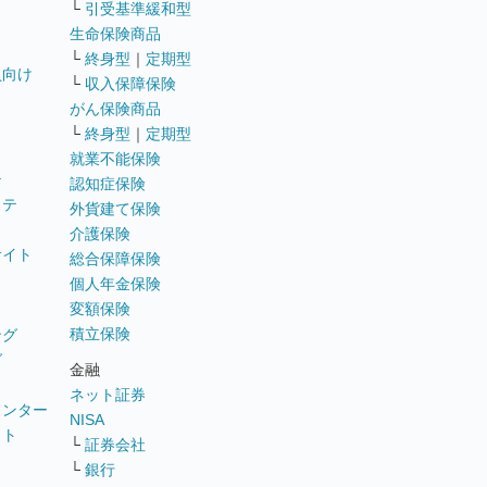
└
引受基準緩和型
生命保険商品
└
終身型
｜
定期型
員向け
└
収入保障保険
がん保険商品
└
終身型
｜
定期型
就業不能保険
テ
認知症保険
ステ
外貨建て保険
介護保険
サイト
総合保障保険
個人年金保険
変額保険
積立保険
ング
グ
金融
ネット証券
ウンター
NISA
イト
└
証券会社
リ
└
銀行