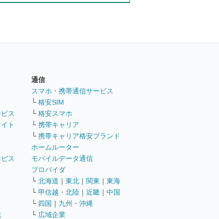
通信
ト
スマホ・携帯通信サービス
└
格安SIM
ービス
└
格安スマホ
サイト
└
携帯キャリア
└
携帯キャリア格安ブランド
ホームルーター
ービス
モバイルデータ通信
ト
プロバイダ
└
北海道
｜
東北
｜
関東
｜
東海
└
甲信越・北陸
｜
近畿
｜
中国
└
四国
｜
九州・沖縄
職
└
広域企業