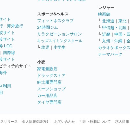
レジャー
スポーツ&ヘルス
映画館
サイト
フィットネスクラブ
└
北海道
｜
東北
行
｜
海外旅行
24時間ジム
└
甲信越・北陸
較サイト
リラクゼーションサロン
└
近畿
｜
中国・
較サイト
キッズスイミングスクール
└
九州・沖縄
｜
 LCC
└
幼児
｜
小学生
カラオケボック
｜
国際線
テーマパーク
較サイト
小売
ビティ予約サイト
家電量販店
海外
ドラッグストア
紳士服専門店
ス利用
スーツショップ
用
カー用品店
タイヤ専門店
ースリリース
個人情報保護方針
お問い合わせ
引用・転載について
求人情報