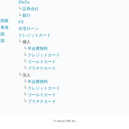
iDeCo
└
証券会社
└
銀行
｜
関東
FX
｜
東海
住宅ローン
四国
クレジットカード
全国
└ 個人
ス
└
年会費無料
└
クレジットカード
└
ゴールドカード
└
プラチナカード
└ 法人
└
年会費無料
└
クレジットカード
└
ゴールドカード
└
プラチナカード
© oricon ME inc.