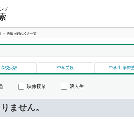
ング
索
索
誉田周辺の校舎一覧
高校受験
中学受験
中学生 学習
塾
映像授業
浪人生
ありません。