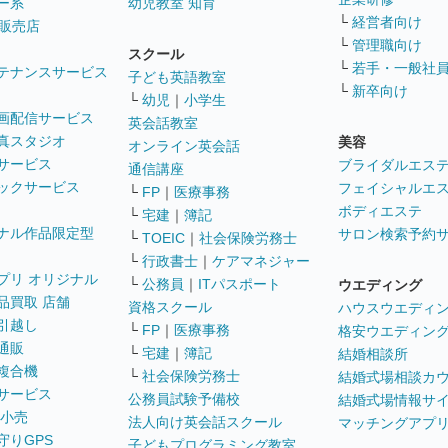
ー系
幼児教室 知育
└
経営者向け
販売店
└
管理職向け
スクール
└
若手・一般社
テナンスサービス
子ども英語教室
└
新卒向け
└
幼児
｜
小学生
画配信サービス
英会話教室
真スタジオ
美容
オンライン英会話
サービス
ブライダルエス
通信講座
ックサービス
フェイシャルエ
└
FP
｜
医療事務
ボディエステ
└
宅建
｜
簿記
ナル作品限定型
サロン検索予約
└
TOEIC
｜
社会保険労務士
└
行政書士
｜
ケアマネジャー
プリ オリジナル
└
公務員
｜
ITパスポート
ウエディング
品買取 店舗
資格スクール
ハウスウエディ
引越し
└
FP
｜
医療事務
格安ウエディン
通販
└
宅建
｜
簿記
結婚相談所
複合機
└
社会保険労務士
結婚式場相談カ
サービス
公務員試験予備校
結婚式場情報サ
 小売
法人向け英会話スクール
マッチングアプ
守りGPS
子どもプログラミング教室