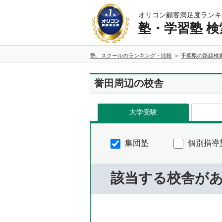
オリコン顧客満足度ランキ
塾・学習塾 検
塾、スクールのランキング・比較
千葉県の路線検
誉田周辺の校舎
大学受験
集団塾
個別指導
該当する校舎が