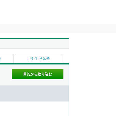
塾
小学生 学習塾