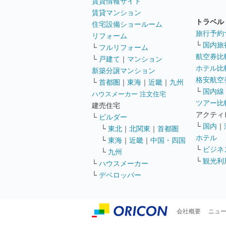
賃貸情報サイト
賃貸マンション
トラベル
住宅設備ショールーム
旅行予約
リフォーム
└
国内旅
└
フルリフォーム
航空券比
└
戸建て
｜
マンション
ホテル比
新築分譲マンション
格安航空券
└
首都圏
｜
東海
｜
近畿
｜
九州
└
国内線
ハウスメーカー 注文住宅
ツアー比
建売住宅
アクティ
└
ビルダー
└
国内
｜
└
東北
｜
北関東
｜
首都圏
ホテル
└
東海
｜
近畿
｜
中国・四国
└
ビジネ
└
九州
└
観光利
└
ハウスメーカー
└
デベロッパー
会社概要
ニュ