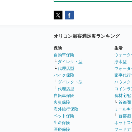
オリコン顧客満足度ランキング
保険
生活
自動車保険
ウォータ
└
ダイレクト型
浄水型
└
代理店型
ウォータ
バイク保険
家事代行
└
ダイレクト型
ハウスク
└
代理店型
コインラ
自転車保険
食材宅配
火災保険
└
首都圏
海外旅行保険
ミールキ
ペット保険
└
首都圏
生命保険
ネットス
医療保険
フードデ