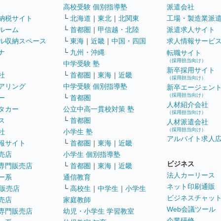
高校受験 個別指導塾
派遣会社
納税サイト
└
北海道
｜
東北
｜
北関東
工場・製造業派
ルーム
└
首都圏
｜
甲信越・北陸
派遣求人サイト
ル収納スペース
└
東海
｜
近畿
｜
中国・四国
求人情報サービ
ナ
└
九州・沖縄
転職サイト
（採用担当向け）
中学受験 塾
新卒採用サイト
社
└
首都圏
｜
東海
｜
近畿
（採用担当向け）
アリング
中学受験 個別指導塾
新卒エージェン
（採用担当向け）
ー
└
首都圏
人材紹介会社
タカー
公立中高一貫校対策 塾
（採用担当向け）
ス
└
首都圏
人材派遣会社
（採用担当向け）
社
小学生 塾
アルバイト求人
報サイト
└
首都圏
｜
東海
｜
近畿
売店
小学生 個別指導塾
ビジネス
専門販売店
└
首都圏
｜
東海
｜
近畿
法人カーリース
ー系
通信教育
ネット印刷通販
販売店
└
高校生
｜
中学生
｜
小学生
ビジネスチャッ
売店
家庭教師
Web会議ツール
専門販売店
幼児・小学生 学習教室
企業研修