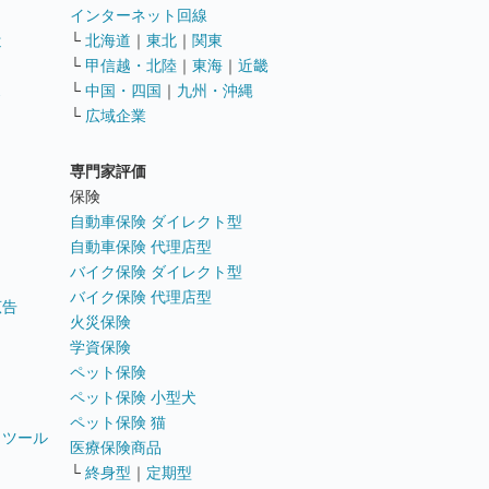
インターネット回線
遣
└
北海道
｜
東北
｜
関東
└
甲信越・北陸
｜
東海
｜
近畿
ス
└
中国・四国
｜
九州・沖縄
└
広域企業
専門家評価
ト
保険
自動車保険 ダイレクト型
自動車保険 代理店型
バイク保険 ダイレクト型
バイク保険 代理店型
広告
火災保険
学資保険
ペット保険
ペット保険 小型犬
ペット保険 猫
トツール
医療保険商品
└
終身型
｜
定期型