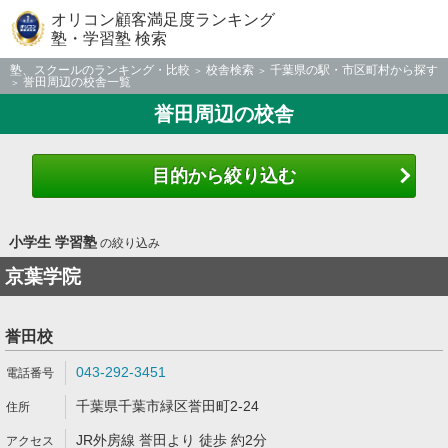
オリコン顧客満足度ランキング
塾・学習塾 検索
塾、スクールのランキング・比較
校舎検索
千葉県の駅・市区町村から探す
誉田周辺の校舎一覧
誉田周辺の校舎
目的から絞り込む
小学生 学習塾
の絞り込み
京葉学院
誉田校
043-292-3451
千葉県千葉市緑区誉田町2-24
JR外房線 誉田より 徒歩 約2分