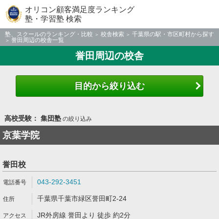
オリコン顧客満足度ランキング
塾・学習塾 検索
塾、スクールのランキング・比較
校舎検索
千葉県の駅・市区町村から探す
誉田周辺の校舎一覧
誉田周辺の校舎
目的から絞り込む
高校受験： 集団塾
の絞り込み
京葉学院
誉田校
043-292-3451
千葉県千葉市緑区誉田町2-24
JR外房線 誉田より 徒歩 約2分