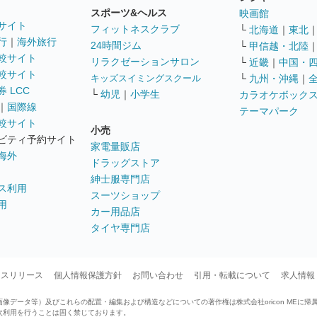
スポーツ&ヘルス
映画館
サイト
フィットネスクラブ
└
北海道
｜
東北
行
｜
海外旅行
24時間ジム
└
甲信越・北陸
較サイト
リラクゼーションサロン
└
近畿
｜
中国・
較サイト
キッズスイミングスクール
└
九州・沖縄
｜
 LCC
└
幼児
｜
小学生
カラオケボック
｜
国際線
テーマパーク
較サイト
小売
ビティ予約サイト
家電量販店
海外
ドラッグストア
紳士服専門店
ス利用
スーツショップ
用
カー用品店
タイヤ専門店
ースリリース
個人情報保護方針
お問い合わせ
引用・転載について
求人情報
データ等）及びこれらの配置・編集および構造などについての著作権は株式会社oricon MEに帰
次利用を行うことは固く禁じております。