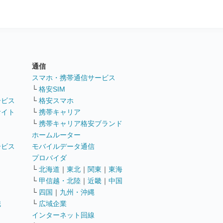
通信
ト
スマホ・携帯通信サービス
└
格安SIM
ービス
└
格安スマホ
サイト
└
携帯キャリア
└
携帯キャリア格安ブランド
ホームルーター
ービス
モバイルデータ通信
ト
プロバイダ
└
北海道
｜
東北
｜
関東
｜
東海
└
甲信越・北陸
｜
近畿
｜
中国
└
四国
｜
九州・沖縄
職
└
広域企業
インターネット回線