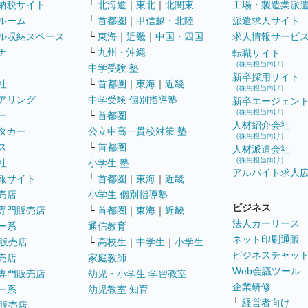
納税サイト
└
北海道
｜
東北
｜
北関東
工場・製造業派
ルーム
└
首都圏
｜
甲信越・北陸
派遣求人サイト
ル収納スペース
└
東海
｜
近畿
｜
中国・四国
求人情報サービ
ナ
└
九州・沖縄
転職サイト
（採用担当向け）
中学受験 塾
新卒採用サイト
社
└
首都圏
｜
東海
｜
近畿
（採用担当向け）
アリング
中学受験 個別指導塾
新卒エージェン
（採用担当向け）
ー
└
首都圏
人材紹介会社
タカー
公立中高一貫校対策 塾
（採用担当向け）
ス
└
首都圏
人材派遣会社
（採用担当向け）
社
小学生 塾
アルバイト求人
報サイト
└
首都圏
｜
東海
｜
近畿
売店
小学生 個別指導塾
ビジネス
専門販売店
└
首都圏
｜
東海
｜
近畿
法人カーリース
ー系
通信教育
ネット印刷通販
販売店
└
高校生
｜
中学生
｜
小学生
ビジネスチャッ
売店
家庭教師
Web会議ツール
専門販売店
幼児・小学生 学習教室
企業研修
ー系
幼児教室 知育
└
経営者向け
販売店