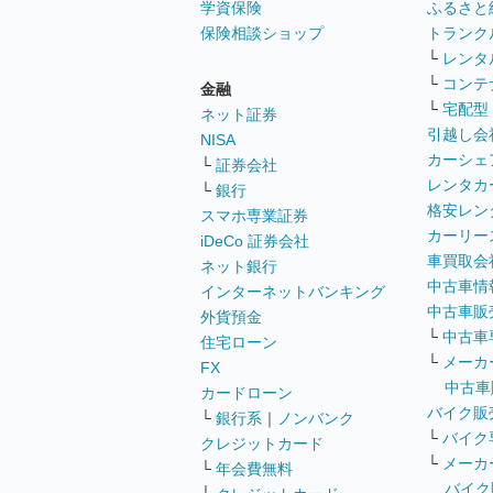
学資保険
ふるさと
保険相談ショップ
トランク
└
レンタ
└
コンテ
金融
└
宅配型
ネット証券
引越し会
NISA
カーシェ
└
証券会社
レンタカ
└
銀行
格安レン
スマホ専業証券
カーリー
iDeCo 証券会社
車買取会
ネット銀行
中古車情
インターネットバンキング
中古車販
外貨預金
└
中古車
住宅ローン
└
メーカ
FX
中古車
カードローン
バイク販
└
銀行系
｜
ノンバンク
└
バイク
クレジットカード
└
メーカ
└
年会費無料
バイク