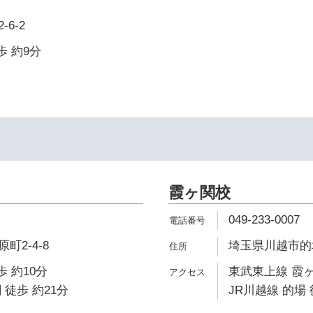
6-2
歩 約9分
霞ヶ関校
049-233-0007
町2-4-8
埼玉県川越市的場北
歩 約10分
東武東上線 霞ヶ
 徒歩 約21分
JR川越線 的場 