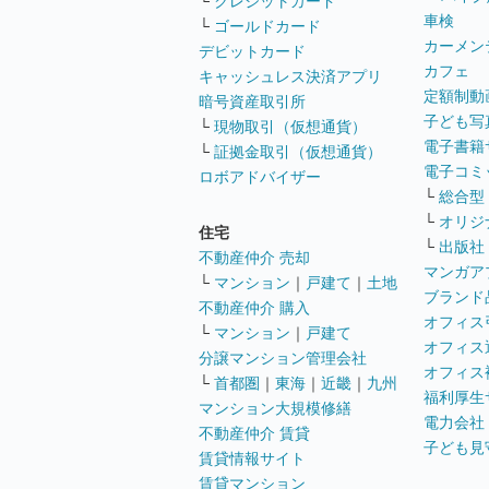
└
クレジットカード
車検
└
ゴールドカード
カーメン
デビットカード
カフェ
キャッシュレス決済アプリ
定額制動
暗号資産取引所
子ども写
└
現物取引（仮想通貨）
電子書籍
└
証拠金取引（仮想通貨）
電子コミ
ロボアドバイザー
└
総合型
└
オリジ
住宅
└
出版社
不動産仲介 売却
マンガア
└
マンション
｜
戸建て
｜
土地
ブランド
不動産仲介 購入
オフィス
└
マンション
｜
戸建て
オフィス
分譲マンション管理会社
オフィス
└
首都圏
｜
東海
｜
近畿
｜
九州
福利厚生
マンション大規模修繕
電力会社
不動産仲介 賃貸
子ども見
賃貸情報サイト
賃貸マンション