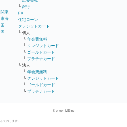
└
証券会社
└
銀行
｜
関東
FX
｜
東海
住宅ローン
四国
クレジットカード
全国
└ 個人
ス
└
年会費無料
└
クレジットカード
└
ゴールドカード
└
プラチナカード
└ 法人
└
年会費無料
└
クレジットカード
└
ゴールドカード
└
プラチナカード
© oricon ME inc.
属しております。