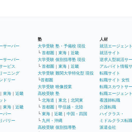
塾
人材
ーサーバー
大学受験 塾・予備校 現役
就活エージェン
└
首都圏
｜
東海
｜
近畿
就活サイト
ーサーバー
大学受験 個別指導塾 現役
逆求人型就活サ
サービス
└
首都圏
｜
東海
｜
近畿
アルバイト情報
リーニング
大学受験 難関大学特化型 現役
転職サイト
ンドリー
└
首都圏
転職サイト 女性
大学受験 映像授業
転職スカウトサ
｜
東海
｜
近畿
高校受験 塾
転職エージェン
ット
└
北海道
｜
東北
｜
北関東
看護師転職
｜
東海
｜
近畿
└
首都圏
｜
甲信越・北陸
介護転職
ーパー
└
東海
｜
近畿
｜
中国・四国
ハイクラス・
リバリー
└
九州・沖縄
ミドルクラス転
高校受験 個別指導塾
派遣会社