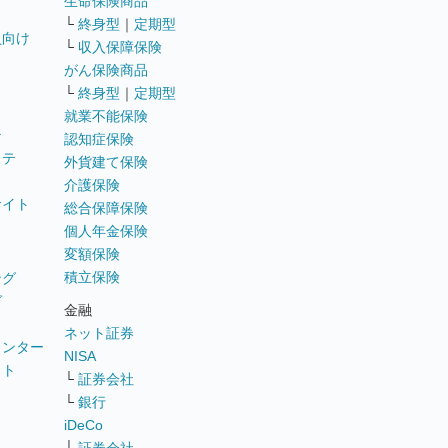
生命保険商品
└
終身型
｜
定期型
員向け
└
収入保障保険
がん保険商品
└
終身型
｜
定期型
就業不能保険
テ
認知症保険
ステ
外貨建て保険
介護保険
サイト
総合保障保険
個人年金保険
変額保険
積立保険
ング
グ
金融
ネット証券
ウンター
NISA
イト
└
証券会社
リ
└
銀行
iDeCo