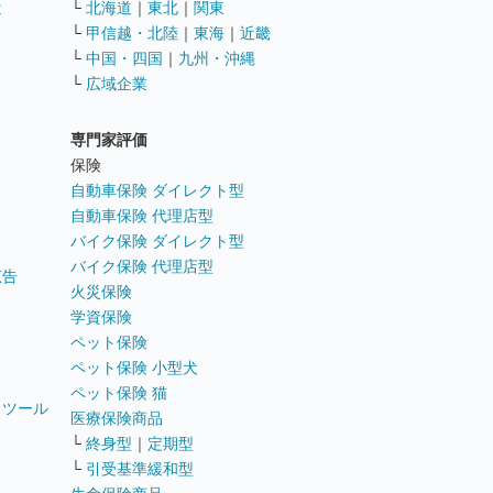
遣
└
北海道
｜
東北
｜
関東
└
甲信越・北陸
｜
東海
｜
近畿
ス
└
中国・四国
｜
九州・沖縄
└
広域企業
専門家評価
ト
保険
自動車保険 ダイレクト型
自動車保険 代理店型
バイク保険 ダイレクト型
バイク保険 代理店型
広告
火災保険
学資保険
ペット保険
ペット保険 小型犬
ペット保険 猫
トツール
医療保険商品
└
終身型
｜
定期型
└
引受基準緩和型