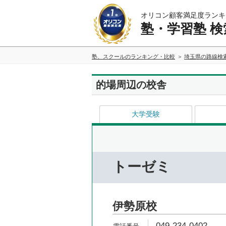
オリコン顧客満足度ランキ
塾・学習塾 検
塾、スクールのランキング・比較
埼玉県の路線検
的場周辺の校舎
大学受験
トーゼミ
伊勢原校
049-234-0402