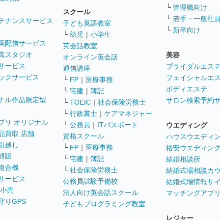
└
管理職向け
スクール
└
若手・一般社
テナンスサービス
子ども英語教室
└
新卒向け
└
幼児
｜
小学生
画配信サービス
英会話教室
真スタジオ
美容
オンライン英会話
サービス
ブライダルエス
通信講座
ックサービス
フェイシャルエ
└
FP
｜
医療事務
ボディエステ
└
宅建
｜
簿記
ナル作品限定型
サロン検索予約
└
TOEIC
｜
社会保険労務士
└
行政書士
｜
ケアマネジャー
プリ オリジナル
└
公務員
｜
ITパスポート
ウエディング
品買取 店舗
資格スクール
ハウスウエディ
引越し
└
FP
｜
医療事務
格安ウエディン
通販
└
宅建
｜
簿記
結婚相談所
複合機
└
社会保険労務士
結婚式場相談カ
サービス
公務員試験予備校
結婚式場情報サ
 小売
法人向け英会話スクール
マッチングアプ
守りGPS
子どもプログラミング教室
レジャー