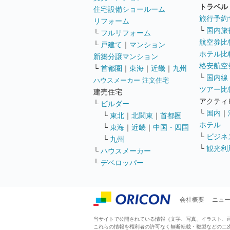
トラベル
住宅設備ショールーム
旅行予約
リフォーム
└
国内旅
└
フルリフォーム
航空券比
└
戸建て
｜
マンション
ホテル比
新築分譲マンション
格安航空券
└
首都圏
｜
東海
｜
近畿
｜
九州
└
国内線
ハウスメーカー 注文住宅
ツアー比
建売住宅
アクティ
└
ビルダー
└
国内
｜
└
東北
｜
北関東
｜
首都圏
ホテル
└
東海
｜
近畿
｜
中国・四国
└
ビジネ
└
九州
└
観光利
└
ハウスメーカー
└
デベロッパー
会社概要
ニュ
当サイトで公開されている情報（文字、写真、イラスト、画像
これらの情報を権利者の許可なく無断転載・複製などの二