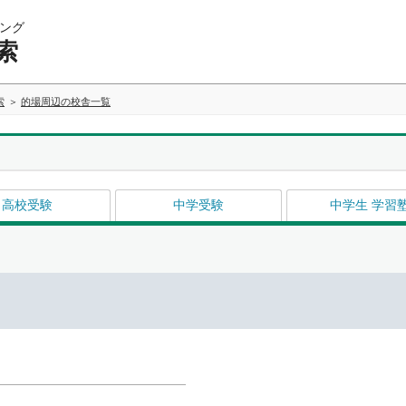
ング
索
索
的場周辺の校舎一覧
高校受験
中学受験
中学生 学習