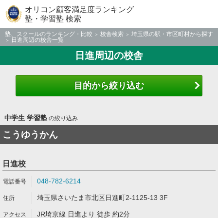
オリコン顧客満足度ランキング
塾・学習塾 検索
塾、スクールのランキング・比較
校舎検索
埼玉県の駅・市区町村から探す
日進周辺の校舎一覧
日進周辺の校舎
目的から絞り込む
中学生 学習塾
の絞り込み
こうゆうかん
日進校
048-782-6214
埼玉県さいたま市北区日進町2-1125-13 3F
JR埼京線 日進より 徒歩 約2分