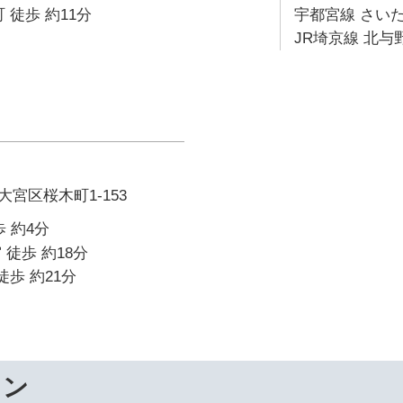
 徒歩 約11分
宇都宮線 さいた
JR埼京線 北与野
宮区桜木町1-153
 約4分
 徒歩 約18分
徒歩 約21分
ワン