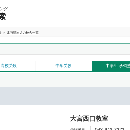
ング
索
索
北与野周辺の校舎一覧
高校受験
中学受験
中学生 学習
大宮西口教室
048-643-7271