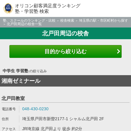
オリコン顧客満足度ランキング
塾・学習塾 検索
塾、スクールのランキング・比較
校舎検索
埼玉県の駅・市区町村から探す
北戸田周辺の校舎一覧
北戸田周辺の校舎
目的から絞り込む
中学生 学習塾
の絞り込み
湘南ゼミナール
北戸田教室
048-430-0230
埼玉県戸田市新曽2177-1 シャルム北戸田 2F
JR埼京線 北戸田より 徒歩 約2分