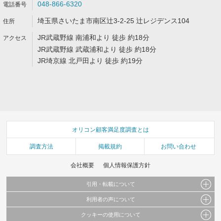
048-866-6320
埼玉県さいたま市南区辻3-2-25 辻レジデンス104
JR武蔵野線 南浦和より 徒歩 約18分
JR武蔵野線 武蔵浦和より 徒歩 約18分
JR埼京線 北戸田より 徒歩 約19分
オリコン顧客満足度調査とは
調査方法
掲載規約
お問い合わせ
会社概要
個人情報保護方針
引用・転載について
利用者の声について
当サイトで公開されている情報（文字、写真、イラスト、画像データ等）及びこれらの配
置・編集および構造などについての著作権は株式会社oricon MEに帰属しております。
クッキーの使用について
当サイトに掲載している内容はすべてサービスの利用者が提出された見解・感想です。
これらの情報を権利者の許可なく無断転載・複製などの二次利用を行うことは固く禁じて