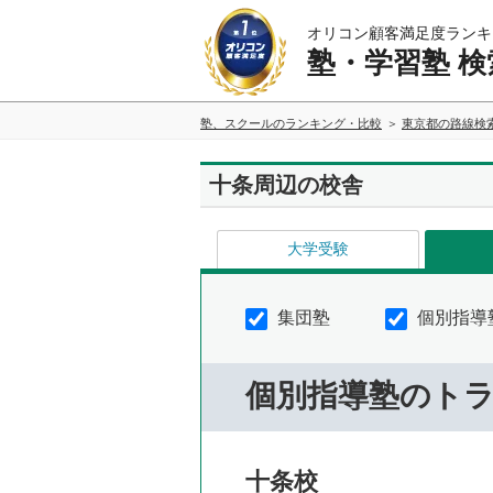
オリコン顧客満足度ランキ
塾・学習塾 検
塾、スクールのランキング・比較
東京都の路線検
十条周辺の校舎
大学受験
集団塾
個別指導
個別指導塾のト
十条校