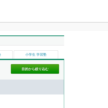
塾
小学生 学習塾