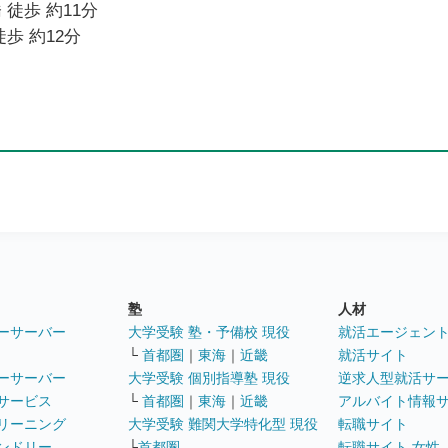
 徒歩 約11分
歩 約12分
塾
人材
ーサーバー
大学受験 塾・予備校 現役
就活エージェン
└
首都圏
｜
東海
｜
近畿
就活サイト
ーサーバー
大学受験 個別指導塾 現役
逆求人型就活サ
サービス
└
首都圏
｜
東海
｜
近畿
アルバイト情報
リーニング
大学受験 難関大学特化型 現役
転職サイト
ンドリー
└
首都圏
転職サイト 女性