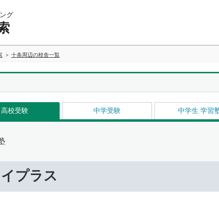
ング
索
索
十条周辺の校舎一覧
高校受験
中学受験
中学生 学習
塾
ライプラス