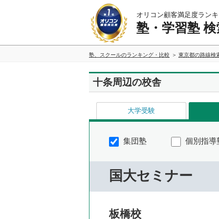
オリコン顧客満足度ランキ
塾・学習塾 検
塾、スクールのランキング・比較
東京都の路線検
十条周辺の校舎
大学受験
集団塾
個別指導
国大セミナー
板橋校