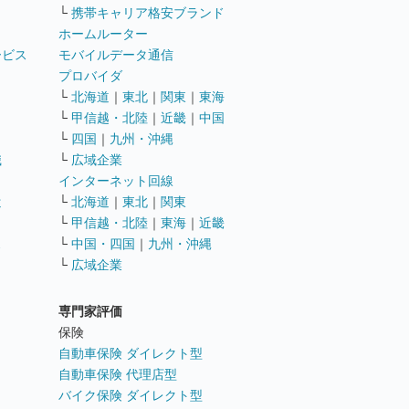
└
携帯キャリア格安ブランド
ホームルーター
ービス
モバイルデータ通信
ト
プロバイダ
└
北海道
｜
東北
｜
関東
｜
東海
└
甲信越・北陸
｜
近畿
｜
中国
└
四国
｜
九州・沖縄
職
└
広域企業
インターネット回線
遣
└
北海道
｜
東北
｜
関東
└
甲信越・北陸
｜
東海
｜
近畿
ス
└
中国・四国
｜
九州・沖縄
└
広域企業
専門家評価
ト
保険
自動車保険 ダイレクト型
自動車保険 代理店型
バイク保険 ダイレクト型