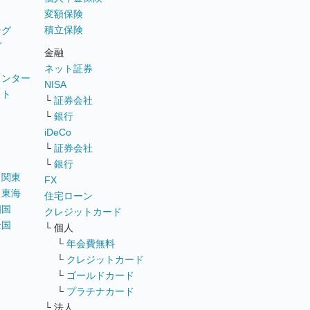
変額保険
積立保険
ング
グ
金融
ネット証券
ウンター
NISA
イト
└
証券会社
リ
└
銀行
iDeCo
└
証券会社
└
銀行
｜
関東
FX
｜
東海
住宅ローン
四国
クレジットカード
全国
└ 個人
ス
└
年会費無料
└
クレジットカード
└
ゴールドカード
└
プラチナカード
└ 法人