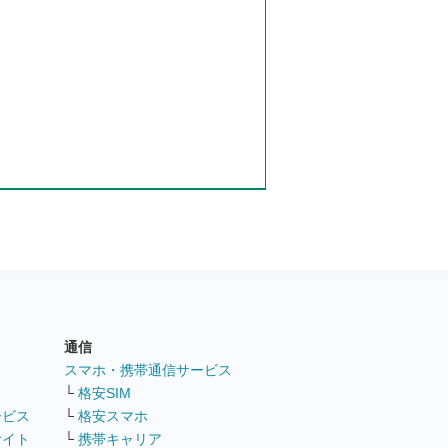
通信
ト
スマホ・携帯通信サービス
└
格安SIM
ービス
└
格安スマホ
サイト
└
携帯キャリア