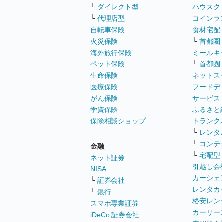
└
ダイレクト型
ハウスク
└
代理店型
コインラ
自転車保険
食材宅配
火災保険
└
首都圏
海外旅行保険
ミールキ
ペット保険
└
首都圏
生命保険
ネットス
医療保険
フードデ
がん保険
サービス
学資保険
ふるさと
保険相談ショップ
トランク
└
レンタ
└
コンテ
金融
└
宅配型
ネット証券
引越し会
NISA
カーシェ
└
証券会社
レンタカ
└
銀行
格安レン
スマホ専業証券
カーリー
iDeCo 証券会社