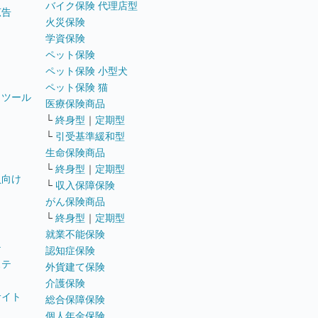
バイク保険 代理店型
広告
火災保険
学資保険
ペット保険
ペット保険 小型犬
ペット保険 猫
トツール
医療保険商品
└
終身型
｜
定期型
└
引受基準緩和型
生命保険商品
└
終身型
｜
定期型
員向け
└
収入保障保険
がん保険商品
└
終身型
｜
定期型
就業不能保険
テ
認知症保険
ステ
外貨建て保険
介護保険
サイト
総合保障保険
個人年金保険