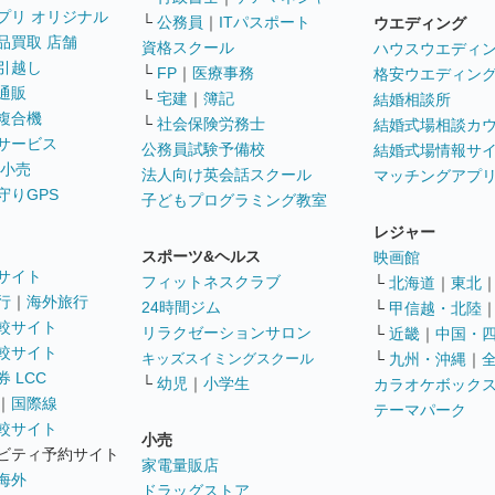
プリ オリジナル
└
公務員
｜
ITパスポート
ウエディング
品買取 店舗
資格スクール
ハウスウエディ
引越し
└
FP
｜
医療事務
格安ウエディン
通販
└
宅建
｜
簿記
結婚相談所
複合機
└
社会保険労務士
結婚式場相談カ
サービス
公務員試験予備校
結婚式場情報サ
 小売
法人向け英会話スクール
マッチングアプ
守りGPS
子どもプログラミング教室
レジャー
スポーツ&ヘルス
映画館
サイト
フィットネスクラブ
└
北海道
｜
東北
行
｜
海外旅行
24時間ジム
└
甲信越・北陸
較サイト
リラクゼーションサロン
└
近畿
｜
中国・
較サイト
キッズスイミングスクール
└
九州・沖縄
｜
 LCC
└
幼児
｜
小学生
カラオケボック
｜
国際線
テーマパーク
較サイト
小売
ビティ予約サイト
家電量販店
海外
ドラッグストア