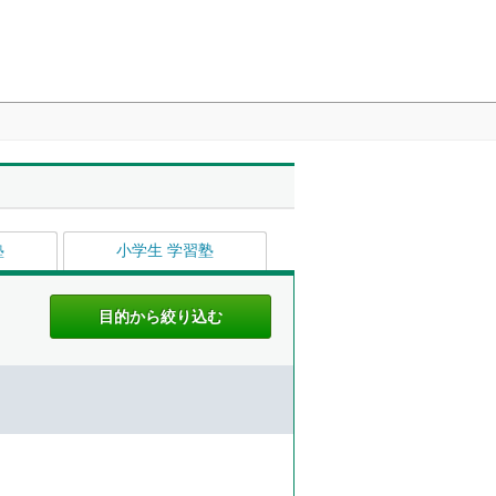
塾
小学生 学習塾