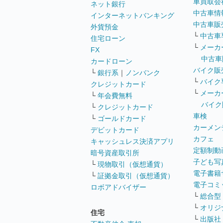
車買取会
ネット銀行
中古車情
インターネットバンキング
中古車販
外貨預金
└
中古車
住宅ローン
└
メーカ
FX
中古車
カードローン
バイク販
└
銀行系
｜
ノンバンク
└
バイク
クレジットカード
└
メーカ
└
年会費無料
バイク
└
クレジットカード
車検
└
ゴールドカード
カーメン
デビットカード
カフェ
キャッシュレス決済アプリ
定額制動
暗号資産取引所
子ども写
└
現物取引（仮想通貨）
電子書籍
└
証拠金取引（仮想通貨）
電子コミ
ロボアドバイザー
└
総合型
└
オリジ
住宅
└
出版社