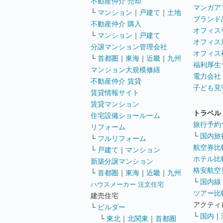
不動産仲介 売却
マンガア
└
マンション
｜
戸建て
｜
土地
ブランド
不動産仲介 購入
オフィス
└
マンション
｜
戸建て
オフィス
分譲マンション管理会社
オフィス
└
首都圏
｜
東海
｜
近畿
｜
九州
福利厚生
マンション大規模修繕
電力会社
不動産仲介 賃貸
子ども見
賃貸情報サイト
賃貸マンション
トラベル
住宅設備ショールーム
旅行予約
リフォーム
└
国内旅
└
フルリフォーム
航空券比
└
戸建て
｜
マンション
ホテル比
新築分譲マンション
格安航空券
└
首都圏
｜
東海
｜
近畿
｜
九州
└
国内線
ハウスメーカー 注文住宅
ツアー比
建売住宅
アクティ
└
ビルダー
└
国内
｜
└
東北
｜
北関東
｜
首都圏