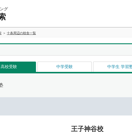
ング
索
索
十条周辺の校舎一覧
高校受験
中学受験
中学生 学習
塾
王子神谷校