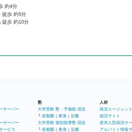
歩 約4分
 徒歩 約5分
 徒歩 約10分
塾
人材
ーサーバー
大学受験 塾・予備校 現役
就活エージェン
└
首都圏
｜
東海
｜
近畿
就活サイト
ーサーバー
大学受験 個別指導塾 現役
逆求人型就活サ
サービス
└
首都圏
｜
東海
｜
近畿
アルバイト情報