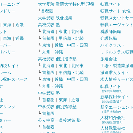
リーニング
大学受験 難関大学特化型 現役
転職サイト
ンドリー
└
首都圏
転職サイト 女性
大学受験 映像授業
転職スカウトサ
｜
東海
｜
近畿
高校受験 塾
転職エージェン
ット
└
北海道
｜
東北
｜
北関東
看護師転職
｜
東海
｜
近畿
└
首都圏
｜
甲信越・北陸
介護転職
ーパー
└
東海
｜
近畿
｜
中国・四国
ハイクラス・
リバリー
└
九州・沖縄
ミドルクラス転
高校受験 個別指導塾
派遣会社
納税サイト
└
北海道
｜
東北
｜
北関東
工場・製造業派
ルーム
└
首都圏
｜
甲信越・北陸
派遣求人サイト
ル収納スペース
└
東海
｜
近畿
｜
中国・四国
求人情報サービ
ナ
└
九州・沖縄
転職サイト
（採用担当向け）
中学受験 塾
新卒採用サイト
社
└
首都圏
｜
東海
｜
近畿
（採用担当向け）
アリング
中学受験 個別指導塾
新卒エージェン
（採用担当向け）
ー
└
首都圏
人材紹介会社
タカー
公立中高一貫校対策 塾
（採用担当向け）
ス
└
首都圏
人材派遣会社
（採用担当向け）