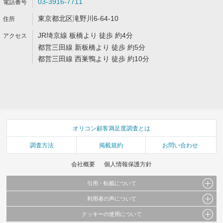
03-3916-7711
東京都北区滝野川6-64-10
JR埼京線 板橋より 徒歩 約4分
都営三田線 新板橋より 徒歩 約5分
都営三田線 西巣鴨より 徒歩 約10分
オリコン顧客満足度調査とは
調査方法
掲載規約
お問い合わせ
会社概要
個人情報保護方針
引用・転載について
利用者の声について
当サイトで公開されている情報（文字、写真、イラスト、画像データ等）及びこれらの配
置・編集および構造などについての著作権は株式会社oricon MEに帰属しております。
クッキーの使用について
当サイトに掲載している内容はすべてサービスの利用者が提出された見解・感想です。
これらの情報を権利者の許可なく無断転載・複製などの二次利用を行うことは固く禁じて