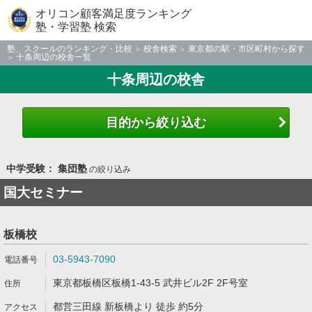
オリコン顧客満足度ランキング
塾・学習塾 検索
塾、スクールのランキング・比較
校舎検索
東京都の駅・市区町村から探す
十条周辺の校舎一覧
十条周辺の校舎
目的から絞り込む
中学受験： 集団塾
の絞り込み
国大セミナー
板橋校
03-5943-7090
東京都板橋区板橋1-43-5 武井ビル2F 2F号室
都営三田線 新板橋より 徒歩 約5分