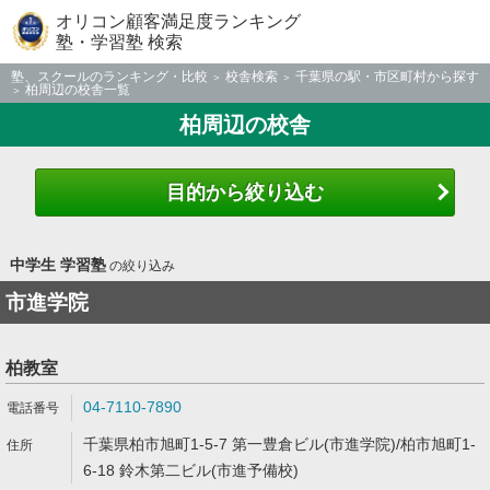
オリコン顧客満足度ランキング
塾・学習塾 検索
塾、スクールのランキング・比較
校舎検索
千葉県の駅・市区町村から探す
柏周辺の校舎一覧
柏周辺の校舎
目的から絞り込む
中学生 学習塾
の絞り込み
市進学院
柏教室
04-7110-7890
千葉県柏市旭町1-5-7 第一豊倉ビル(市進学院)/柏市旭町1-
6-18 鈴木第二ビル(市進予備校)