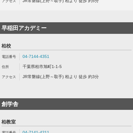
JR常磐線(上野～取手) 柏より 徒歩 約5分
早稲田アカデミー
柏校
04-7144-4351
千葉県柏市旭町1-1-5
JR常磐線(上野～取手) 柏より 徒歩 約3分
創学舎
柏教室
04-7141-4211