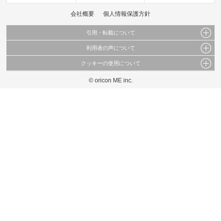
会社概要
個人情報保護方針
引用・転載について
利用者の声について
当サイトで公開されている情報（文字、写真、イラスト、画像データ等）及びこれらの配
置・編集および構造などについての著作権は株式会社oricon MEに帰属しております。
クッキーの使用について
当サイトに掲載している内容はすべてサービスの利用者が提出された見解・感想です。
これらの情報を権利者の許可なく無断転載・複製などの二次利用を行うことは固く禁じて
弊社が内容について正確性を含め一切保証するものではありません。
おります。
© oricon ME inc.
このサイトでは Cookie を使用して、ユーザーに合わせたコンテンツや広告の表示、ソー
弊社の見解・ 意見ではないことをご理解いただいた上でご覧ください。
シャル メディア機能の提供、広告の表示回数やクリック数の測定を行っています。
また、ユーザーによるサイトの利用状況についても情報を収集し、ソーシャル メディア
や広告配信、データ解析の各パートナーに提供しています。
各パートナーは、この情報とユーザーが各パートナーに提供した他の情報や、ユーザーが
各パートナーのサービスを使用したときに収集した他の情報を組み合わせて使用すること
があります。