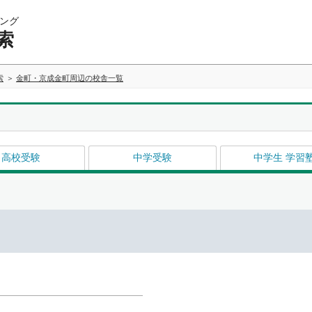
ング
索
索
金町・京成金町周辺の校舎一覧
高校受験
中学受験
中学生 学習