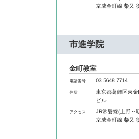
京成金町線 柴又 徒
市進学院
金町教室
03-5648-7714
東京都葛飾区東金町
ビル
JR常磐線(上野～取
京成金町線 柴又 徒