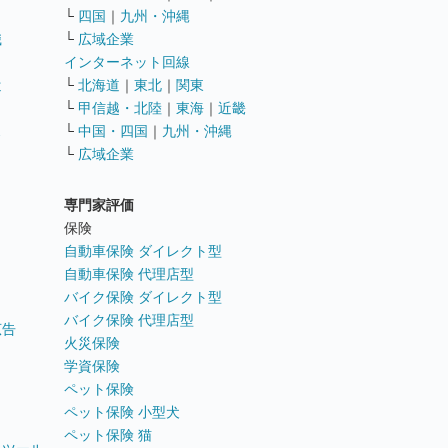
└
四国
｜
九州・沖縄
職
└
広域企業
インターネット回線
遣
└
北海道
｜
東北
｜
関東
└
甲信越・北陸
｜
東海
｜
近畿
ス
└
中国・四国
｜
九州・沖縄
└
広域企業
専門家評価
ト
保険
自動車保険 ダイレクト型
自動車保険 代理店型
バイク保険 ダイレクト型
バイク保険 代理店型
広告
火災保険
学資保険
ペット保険
ペット保険 小型犬
ペット保険 猫