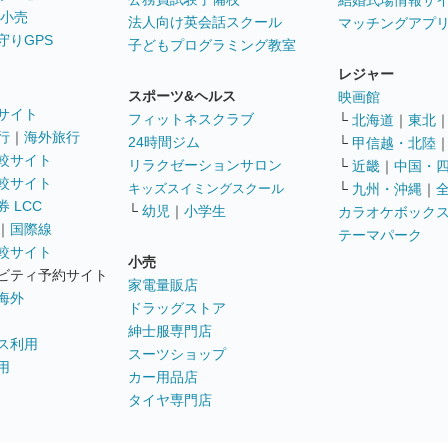
結婚式場情報サ
 小売
法人向け英会話スクール
マッチングアプ
守りGPS
子どもプログラミング教室
レジャー
スポーツ&ヘルス
映画館
サイト
フィットネスクラブ
└
北海道
｜
東北
行
｜
海外旅行
24時間ジム
└
甲信越・北陸
較サイト
リラクゼーションサロン
└
近畿
｜
中国・
較サイト
キッズスイミングスクール
└
九州・沖縄
｜
 LCC
└
幼児
｜
小学生
カラオケボック
｜
国際線
テーマパーク
較サイト
小売
ビティ予約サイト
家電量販店
海外
ドラッグストア
紳士服専門店
ス利用
スーツショップ
用
カー用品店
タイヤ専門店