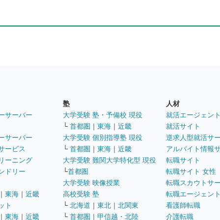
塾
人材
ーサーバー
大学受験 塾・予備校 現役
就活エージェン
└
首都圏
｜
東海
｜
近畿
就活サイト
ーサーバー
大学受験 個別指導塾 現役
逆求人型就活サ
サービス
└
首都圏
｜
東海
｜
近畿
アルバイト情報
リーニング
大学受験 難関大学特化型 現役
転職サイト
ンドリー
└
首都圏
転職サイト 女性
大学受験 映像授業
転職スカウトサ
｜
東海
｜
近畿
高校受験 塾
転職エージェン
ット
└
北海道
｜
東北
｜
北関東
看護師転職
｜
東海
｜
近畿
└
首都圏
｜
甲信越・北陸
介護転職