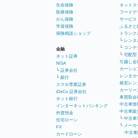
生命保険
ネットス
医療保険
フードデ
がん保険
サービス
学資保険
ふるさと
保険相談ショップ
トランク
└
レンタ
└
コンテ
金融
└
宅配型
ネット証券
引越し会
NISA
カーシェ
└
証券会社
レンタカ
└
銀行
格安レン
スマホ専業証券
カーリー
iDeCo 証券会社
車買取会
ネット銀行
中古車情
インターネットバンキング
中古車販
外貨預金
└
中古車
住宅ローン
└
メーカ
FX
中古車
カードローン