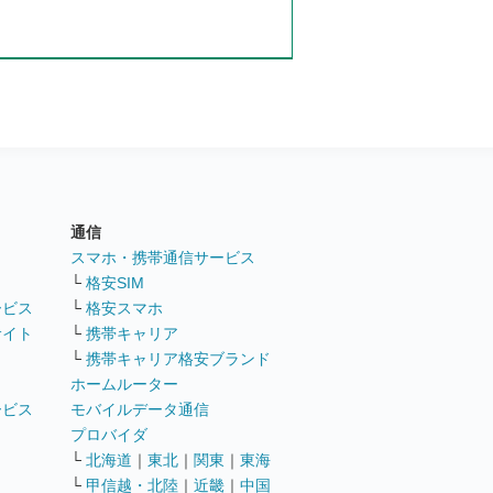
通信
ト
スマホ・携帯通信サービス
└
格安SIM
ービス
└
格安スマホ
サイト
└
携帯キャリア
└
携帯キャリア格安ブランド
ホームルーター
ービス
モバイルデータ通信
ト
プロバイダ
└
北海道
｜
東北
｜
関東
｜
東海
└
甲信越・北陸
｜
近畿
｜
中国