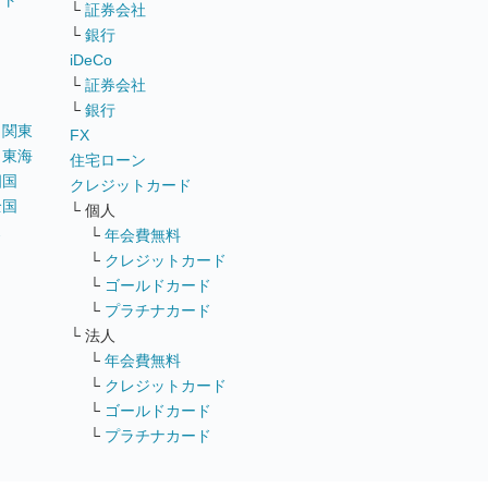
イト
└
証券会社
リ
└
銀行
iDeCo
└
証券会社
└
銀行
｜
関東
FX
｜
東海
住宅ローン
四国
クレジットカード
全国
└ 個人
ス
└
年会費無料
└
クレジットカード
└
ゴールドカード
└
プラチナカード
└ 法人
└
年会費無料
└
クレジットカード
└
ゴールドカード
└
プラチナカード