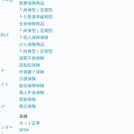
トツール
医療保険商品
└
終身型
｜
定期型
└
引受基準緩和型
生命保険商品
└
終身型
｜
定期型
員向け
└
収入保障保険
がん保険商品
└
終身型
｜
定期型
就業不能保険
テ
認知症保険
ステ
外貨建て保険
介護保険
サイト
総合保障保険
個人年金保険
変額保険
積立保険
ング
グ
金融
ネット証券
ウンター
NISA