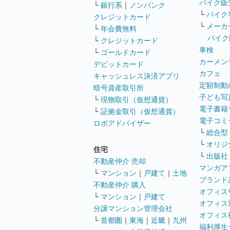
バイク販
└
銀行系
｜
ノンバンク
└
バイク
クレジットカード
└
メーカ
└
年会費無料
バイク
└
クレジットカード
車検
└
ゴールドカード
カーメン
デビットカード
カフェ
キャッシュレス決済アプリ
定額制動
暗号資産取引所
子ども写
└
現物取引（仮想通貨）
電子書籍
└
証拠金取引（仮想通貨）
電子コミ
ロボアドバイザー
└
総合型
└
オリジ
住宅
└
出版社
不動産仲介 売却
マンガア
└
マンション
｜
戸建て
｜
土地
ブランド
不動産仲介 購入
オフィス
└
マンション
｜
戸建て
オフィス
分譲マンション管理会社
オフィス
└
首都圏
｜
東海
｜
近畿
｜
九州
福利厚生