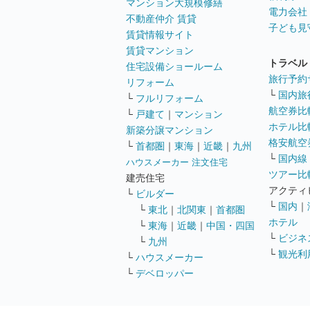
マンション大規模修繕
電力会社
不動産仲介 賃貸
子ども見
賃貸情報サイト
賃貸マンション
トラベル
住宅設備ショールーム
旅行予約
リフォーム
└
国内旅
└
フルリフォーム
航空券比
└
戸建て
｜
マンション
ホテル比
新築分譲マンション
格安航空券
└
首都圏
｜
東海
｜
近畿
｜
九州
└
国内線
ハウスメーカー 注文住宅
ツアー比
建売住宅
アクティ
└
ビルダー
└
国内
｜
└
東北
｜
北関東
｜
首都圏
ホテル
└
東海
｜
近畿
｜
中国・四国
└
ビジネ
└
九州
└
観光利
└
ハウスメーカー
└
デベロッパー