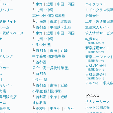
ーパー
└
東海
｜
近畿
｜
中国・四国
ハイクラス・
リバリー
└
九州・沖縄
ミドルクラス転
高校受験 個別指導塾
派遣会社
納税サイト
└
北海道
｜
東北
｜
北関東
工場・製造業派
ルーム
└
首都圏
｜
甲信越・北陸
派遣求人サイト
ル収納スペース
└
東海
｜
近畿
｜
中国・四国
求人情報サービ
ナ
└
九州・沖縄
転職サイト
（採用担当向け）
中学受験 塾
新卒採用サイト
社
└
首都圏
｜
東海
｜
近畿
（採用担当向け）
アリング
中学受験 個別指導塾
新卒エージェン
（採用担当向け）
ー
└
首都圏
人材紹介会社
タカー
公立中高一貫校対策 塾
（採用担当向け）
ス
└
首都圏
人材派遣会社
（採用担当向け）
社
小学生 塾
アルバイト求人
報サイト
└
首都圏
｜
東海
｜
近畿
売店
小学生 個別指導塾
ビジネス
専門販売店
└
首都圏
｜
東海
｜
近畿
法人カーリース
ー系
通信教育
ネット印刷通販
販売店
└
高校生
｜
中学生
｜
小学生