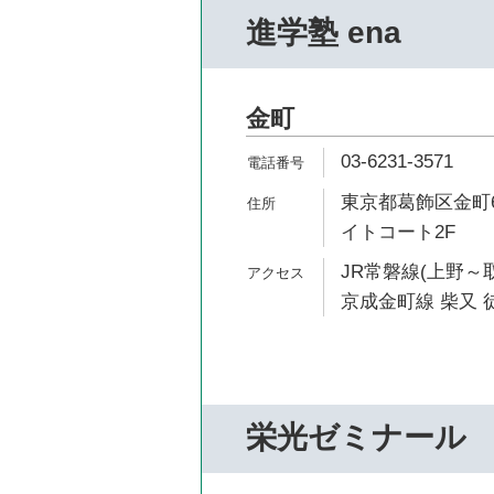
進学塾 ena
金町
03-6231-3571
東京都葛飾区金町6
イトコート2F
JR常磐線(上野～取
京成金町線 柴又 徒
栄光ゼミナール