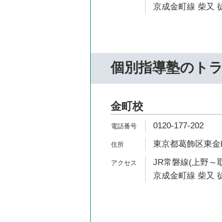
京成金町線 柴又 徒
個別指導塾のト
金町校
0120-177-202
東京都葛飾区東金町1
JR常磐線(上野～取
京成金町線 柴又 徒