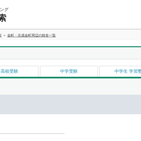
ング
索
索
金町・京成金町周辺の校舎一覧
高校受験
中学受験
中学生 学習