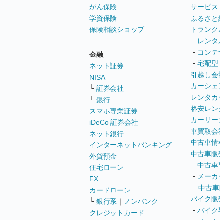
がん保険
サービス
学資保険
ふるさと
保険相談ショップ
トランク
└
レンタ
└
コンテ
金融
└
宅配型
ネット証券
引越し会
NISA
カーシェ
└
証券会社
レンタカ
└
銀行
格安レン
スマホ専業証券
カーリー
iDeCo 証券会社
車買取会
ネット銀行
中古車情
インターネットバンキング
中古車販
外貨預金
└
中古車
住宅ローン
└
メーカ
FX
中古車
カードローン
バイク販
└
銀行系
｜
ノンバンク
└
バイク
クレジットカード