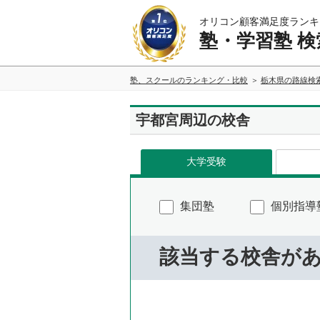
オリコン顧客満足度ランキ
塾・学習塾 検
塾、スクールのランキング・比較
栃木県の路線検
宇都宮周辺の校舎
大学受験
集団塾
個別指導
該当する校舎が