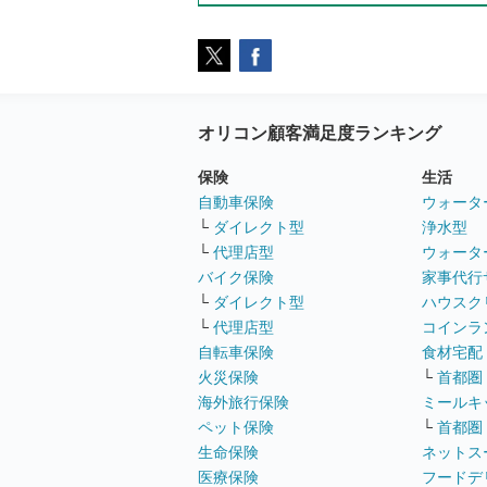
オリコン顧客満足度ランキング
保険
生活
自動車保険
ウォータ
└
ダイレクト型
浄水型
└
代理店型
ウォータ
バイク保険
家事代行
└
ダイレクト型
ハウスク
└
代理店型
コインラ
自転車保険
食材宅配
火災保険
└
首都圏
海外旅行保険
ミールキ
ペット保険
└
首都圏
生命保険
ネットス
医療保険
フードデ