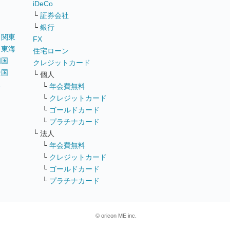
iDeCo
└
証券会社
└
銀行
｜
関東
FX
｜
東海
住宅ローン
四国
クレジットカード
全国
└ 個人
ス
└
年会費無料
└
クレジットカード
└
ゴールドカード
└
プラチナカード
└ 法人
└
年会費無料
└
クレジットカード
└
ゴールドカード
└
プラチナカード
© oricon ME inc.