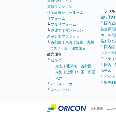
賃貸情報サイト
賃貸マンション
トラベル
住宅設備ショールーム
旅行予約
リフォーム
└
国内旅
└
フルリフォーム
航空券比
└
戸建て
｜
マンション
ホテル比
新築分譲マンション
格安航空券
└
首都圏
｜
東海
｜
近畿
｜
九州
└
国内線
ハウスメーカー 注文住宅
ツアー比
建売住宅
アクティ
└
ビルダー
└
国内
｜
└
東北
｜
北関東
｜
首都圏
ホテル
└
東海
｜
近畿
｜
中国・四国
└
ビジネ
└
九州
└
観光利
└
ハウスメーカー
└
デベロッパー
会社概要
ニュ