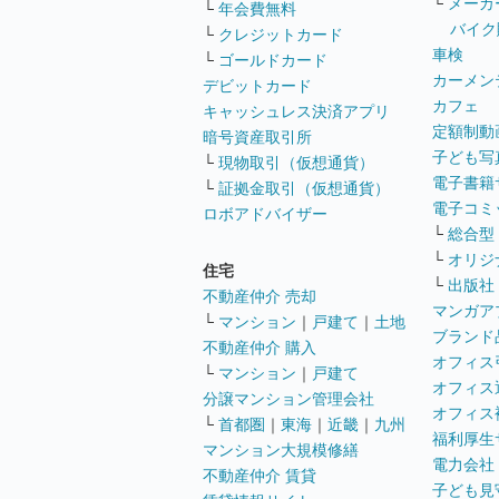
└
メーカ
└
年会費無料
バイク
└
クレジットカード
車検
└
ゴールドカード
カーメン
デビットカード
カフェ
キャッシュレス決済アプリ
定額制動
暗号資産取引所
子ども写
└
現物取引（仮想通貨）
電子書籍
└
証拠金取引（仮想通貨）
電子コミ
ロボアドバイザー
└
総合型
└
オリジ
住宅
└
出版社
不動産仲介 売却
マンガア
└
マンション
｜
戸建て
｜
土地
ブランド
不動産仲介 購入
オフィス
└
マンション
｜
戸建て
オフィス
分譲マンション管理会社
オフィス
└
首都圏
｜
東海
｜
近畿
｜
九州
福利厚生
マンション大規模修繕
電力会社
不動産仲介 賃貸
子ども見