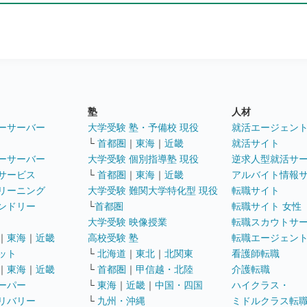
塾
人材
ーサーバー
大学受験 塾・予備校 現役
就活エージェン
└
首都圏
｜
東海
｜
近畿
就活サイト
ーサーバー
大学受験 個別指導塾 現役
逆求人型就活サ
サービス
└
首都圏
｜
東海
｜
近畿
アルバイト情報
リーニング
大学受験 難関大学特化型 現役
転職サイト
ンドリー
└
首都圏
転職サイト 女性
大学受験 映像授業
転職スカウトサ
｜
東海
｜
近畿
高校受験 塾
転職エージェン
ット
└
北海道
｜
東北
｜
北関東
看護師転職
｜
東海
｜
近畿
└
首都圏
｜
甲信越・北陸
介護転職
ーパー
└
東海
｜
近畿
｜
中国・四国
ハイクラス・
リバリー
└
九州・沖縄
ミドルクラス転