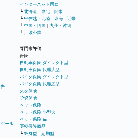
インターネット回線
遣
└
北海道
｜
東北
｜
関東
└
甲信越・北陸
｜
東海
｜
近畿
ス
└
中国・四国
｜
九州・沖縄
└
広域企業
専門家評価
ト
保険
自動車保険 ダイレクト型
自動車保険 代理店型
バイク保険 ダイレクト型
バイク保険 代理店型
広告
火災保険
学資保険
ペット保険
ペット保険 小型犬
ペット保険 猫
トツール
医療保険商品
└
終身型
｜
定期型