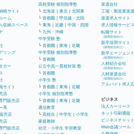
高校受験 個別指導塾
派遣会社
納税サイト
└
北海道
｜
東北
｜
北関東
工場・製造業派
ルーム
└
首都圏
｜
甲信越・北陸
派遣求人サイト
ル収納スペース
└
東海
｜
近畿
｜
中国・四国
求人情報サービ
ナ
└
九州・沖縄
転職サイト
（採用担当向け）
中学受験 塾
新卒採用サイト
社
└
首都圏
｜
東海
｜
近畿
（採用担当向け）
アリング
中学受験 個別指導塾
新卒エージェン
（採用担当向け）
ー
└
首都圏
人材紹介会社
タカー
公立中高一貫校対策 塾
（採用担当向け）
ス
└
首都圏
人材派遣会社
（採用担当向け）
社
小学生 塾
アルバイト求人
報サイト
└
首都圏
｜
東海
｜
近畿
売店
小学生 個別指導塾
ビジネス
専門販売店
└
首都圏
｜
東海
｜
近畿
法人カーリース
ー系
通信教育
ネット印刷通販
販売店
└
高校生
｜
中学生
｜
小学生
ビジネスチャッ
売店
家庭教師
Web会議ツール
専門販売店
幼児・小学生 学習教室
企業研修