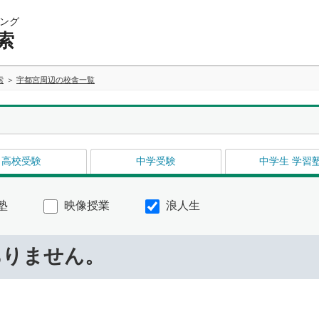
ング
索
索
宇都宮周辺の校舎一覧
高校受験
中学受験
中学生 学習
塾
映像授業
浪人生
ありません。