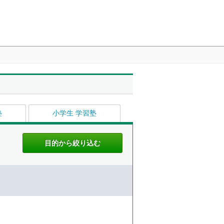
塾
小学生 学習塾