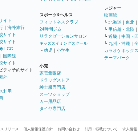
レジャー
スポーツ&ヘルス
映画館
サイト
フィットネスクラブ
└
北海道
｜
東北
行
｜
海外旅行
24時間ジム
└
甲信越・北陸
較サイト
リラクゼーションサロン
└
近畿
｜
中国・
較サイト
キッズスイミングスクール
└
九州・沖縄
｜
 LCC
└
幼児
｜
小学生
カラオケボック
｜
国際線
テーマパーク
較サイト
小売
ビティ予約サイト
家電量販店
海外
ドラッグストア
紳士服専門店
ス利用
スーツショップ
用
カー用品店
タイヤ専門店
ースリリース
個人情報保護方針
お問い合わせ
引用・転載について
求人情報