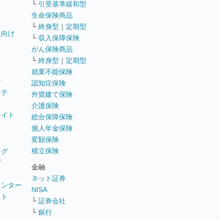
└
引受基準緩和型
生命保険商品
└
終身型
｜
定期型
員向け
└
収入保障保険
がん保険商品
└
終身型
｜
定期型
就業不能保険
テ
認知症保険
ステ
外貨建て保険
介護保険
サイト
総合保障保険
個人年金保険
変額保険
積立保険
ング
グ
金融
ネット証券
ウンター
NISA
イト
└
証券会社
リ
└
銀行