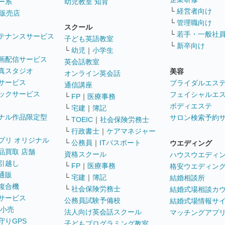
ー系
幼児教室 知育
└
経営者向け
販売店
└
管理職向け
スクール
└
若手・一般社
テナンスサービス
子ども英語教室
└
新卒向け
└
幼児
｜
小学生
画配信サービス
英会話教室
真スタジオ
美容
オンライン英会話
サービス
ブライダルエス
通信講座
ックサービス
フェイシャルエ
└
FP
｜
医療事務
ボディエステ
└
宅建
｜
簿記
ナル作品限定型
サロン検索予約
└
TOEIC
｜
社会保険労務士
└
行政書士
｜
ケアマネジャー
プリ オリジナル
└
公務員
｜
ITパスポート
ウエディング
品買取 店舗
資格スクール
ハウスウエディ
引越し
└
FP
｜
医療事務
格安ウエディン
通販
└
宅建
｜
簿記
結婚相談所
複合機
└
社会保険労務士
結婚式場相談カ
サービス
公務員試験予備校
結婚式場情報サ
 小売
法人向け英会話スクール
マッチングアプ
守りGPS
子どもプログラミング教室