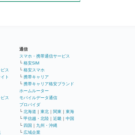
通信
ト
スマホ・携帯通信サービス
└
格安SIM
ービス
└
格安スマホ
サイト
└
携帯キャリア
└
携帯キャリア格安ブランド
ホームルーター
ービス
モバイルデータ通信
ト
プロバイダ
└
北海道
｜
東北
｜
関東
｜
東海
└
甲信越・北陸
｜
近畿
｜
中国
└
四国
｜
九州・沖縄
職
└
広域企業