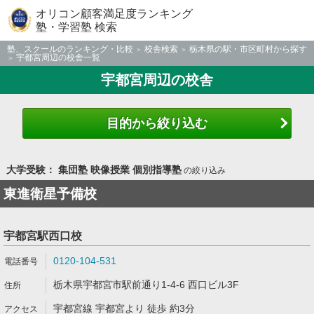
オリコン顧客満足度ランキング
塾・学習塾 検索
塾、スクールのランキング・比較
校舎検索
栃木県の駅・市区町村から探す
宇都宮周辺の校舎一覧
宇都宮周辺の校舎
目的から絞り込む
大学受験： 集団塾 映像授業 個別指導塾
の絞り込み
東進衛星予備校
宇都宮駅西口校
0120-104-531
栃木県宇都宮市駅前通り1-4-6 西口ビル3F
宇都宮線 宇都宮より 徒歩 約3分