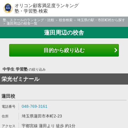
オリコン顧客満足度ランキング
塾・学習塾 検索
塾、スクールのランキング・比較
校舎検索
埼玉県の駅・市区町村から探す
蓮田周辺の校舎一覧
蓮田周辺の校舎
目的から絞り込む
中学生 学習塾
の絞り込み
栄光ゼミナール
蓮田校
048-769-3161
埼玉県蓮田市本町2-23
宇都宮線 蓮田より 徒歩 約1分