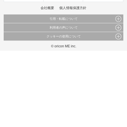
会社概要
個人情報保護方針
引用・転載について
利用者の声について
当サイトで公開されている情報（文字、写真、イラスト、画像データ等）及びこれらの配
置・編集および構造などについての著作権は株式会社oricon MEに帰属しております。
クッキーの使用について
当サイトに掲載している内容はすべてサービスの利用者が提出された見解・感想です。
これらの情報を権利者の許可なく無断転載・複製などの二次利用を行うことは固く禁じて
弊社が内容について正確性を含め一切保証するものではありません。
おります。
© oricon ME inc.
このサイトでは Cookie を使用して、ユーザーに合わせたコンテンツや広告の表示、ソー
弊社の見解・ 意見ではないことをご理解いただいた上でご覧ください。
シャル メディア機能の提供、広告の表示回数やクリック数の測定を行っています。
また、ユーザーによるサイトの利用状況についても情報を収集し、ソーシャル メディア
や広告配信、データ解析の各パートナーに提供しています。
各パートナーは、この情報とユーザーが各パートナーに提供した他の情報や、ユーザーが
各パートナーのサービスを使用したときに収集した他の情報を組み合わせて使用すること
があります。