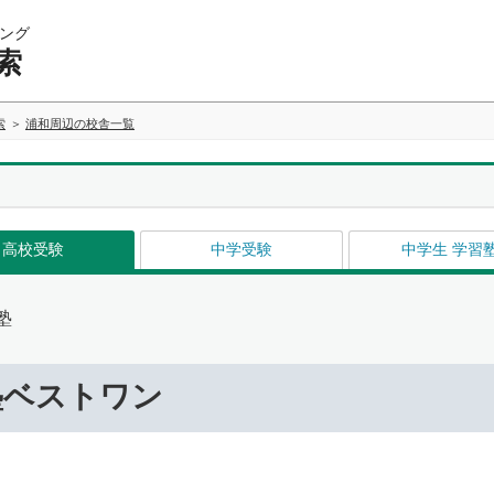
ング
索
索
浦和周辺の校舎一覧
高校受験
中学受験
中学生 学習
塾
塾ベストワン