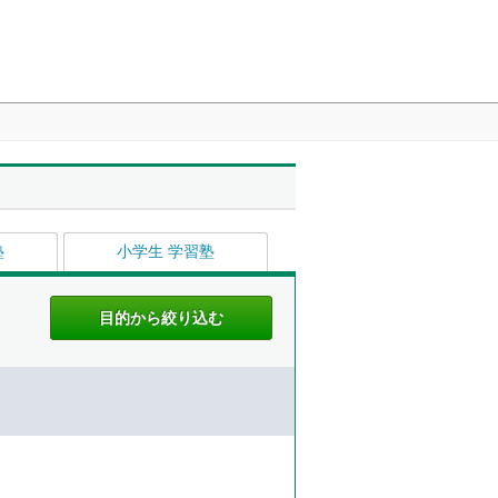
塾
小学生 学習塾