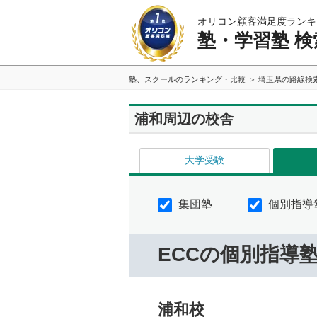
オリコン顧客満足度ランキ
塾・学習塾 検
塾、スクールのランキング・比較
埼玉県の路線検
浦和周辺の校舎
大学受験
集団塾
個別指導
ECCの個別指導
浦和校