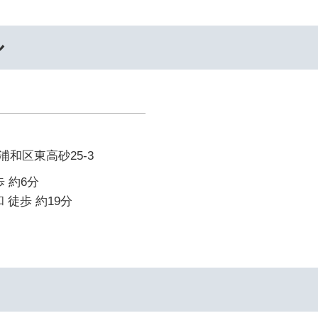
ル
和区東高砂25-3
 約6分
 徒歩 約19分