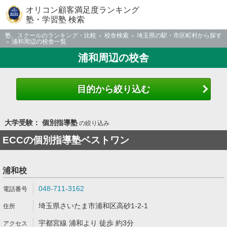
オリコン顧客満足度ランキング
塾・学習塾 検索
塾、スクールのランキング・比較
校舎検索
埼玉県の駅・市区町村から探す
浦和周辺の校舎一覧
浦和周辺の校舎
目的から絞り込む
大学受験： 個別指導塾
の絞り込み
ECCの個別指導塾ベストワン
浦和校
048-711-3162
埼玉県さいたま市浦和区高砂1-2-1
宇都宮線 浦和より 徒歩 約3分