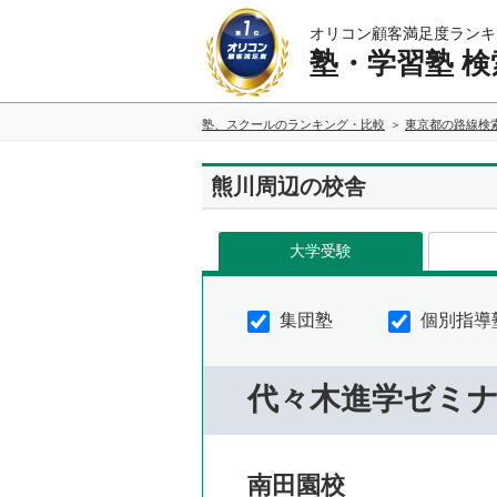
オリコン顧客満足度ランキ
塾・学習塾 検
塾、スクールのランキング・比較
東京都の路線検
熊川周辺の校舎
大学受験
集団塾
個別指導
代々木進学ゼミ
南田園校