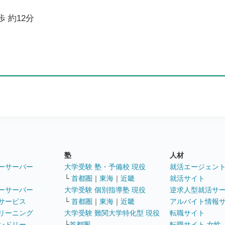
歩 約12分
塾
人材
ーサーバー
大学受験 塾・予備校 現役
就活エージェン
└
首都圏
｜
東海
｜
近畿
就活サイト
ーサーバー
大学受験 個別指導塾 現役
逆求人型就活サ
サービス
└
首都圏
｜
東海
｜
近畿
アルバイト情報
リーニング
大学受験 難関大学特化型 現役
転職サイト
ンドリー
└
首都圏
転職サイト 女性