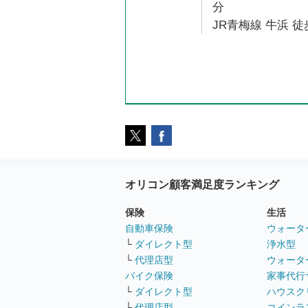
分
JR青梅線 牛浜 徒
オリコン顧客満足度ランキング
保険
生活
自動車保険
ウォータ
└
ダイレクト型
浄水型
└
代理店型
ウォータ
バイク保険
家事代行
└
ダイレクト型
ハウスク
└
代理店型
コインラ