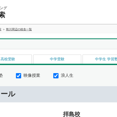
ング
索
索
熊川周辺の校舎一覧
高校受験
中学受験
中学生 学習
塾
映像授業
浪人生
ナール
拝島校