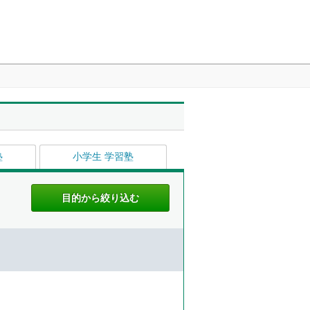
塾
小学生 学習塾