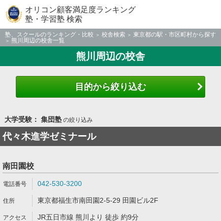
オリコン顧客満足度ランキング
塾・学習塾 検索
塾、スクールのランキング・比較
校舎検索
東京都の駅・市区町村から探す
熊川周辺の校舎一覧
熊川周辺の校舎
目的から絞り込む
大学受験： 集団塾
の絞り込み
代々木進学ゼミナール
南田園校
042-530-3200
東京都福生市南田園2-5-29 田園ビル2F
JR五日市線 熊川より 徒歩 約9分