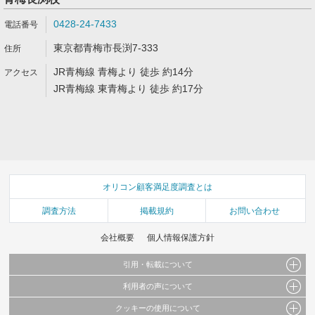
0428-24-7433
東京都青梅市長渕7-333
JR青梅線 青梅より 徒歩 約14分
JR青梅線 東青梅より 徒歩 約17分
オリコン顧客満足度調査とは
調査方法
掲載規約
お問い合わせ
会社概要
個人情報保護方針
引用・転載について
利用者の声について
当サイトで公開されている情報（文字、写真、イラスト、画像データ等）及びこれらの配
置・編集および構造などについての著作権は株式会社oricon MEに帰属しております。
クッキーの使用について
当サイトに掲載している内容はすべてサービスの利用者が提出された見解・感想です。
これらの情報を権利者の許可なく無断転載・複製などの二次利用を行うことは固く禁じて