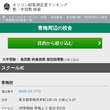
オリコン顧客満足度ランキング
塾・学習塾 検索
塾、スクールのランキング・比較
校舎検索
東京都の駅・市区町村から探す
青梅周辺の校舎一覧
青梅周辺の校舎
目的から絞り込む
大学受験： 集団塾 映像授業 個別指導塾
の絞り込み
スクールIE
青梅校
0428-23-7772
東京都青梅市本町130-15 小泉ビル1F
JR青梅線 青梅より 徒歩 約2分