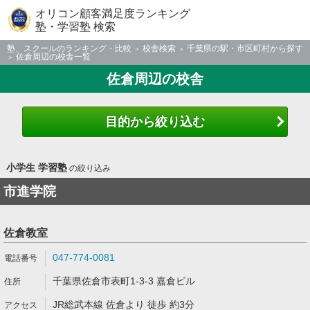
オリコン顧客満足度ランキング
塾・学習塾 検索
塾、スクールのランキング・比較
校舎検索
千葉県の駅・市区町村から探す
佐倉周辺の校舎一覧
佐倉周辺の校舎
目的から絞り込む
小学生 学習塾
の絞り込み
市進学院
佐倉教室
047-774-0081
千葉県佐倉市表町1-3-3 嘉倉ビル
JR総武本線 佐倉より 徒歩 約3分