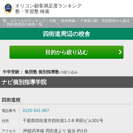
オリコン顧客満足度ランキング
塾・学習塾 検索
塾、スクールのランキング・比較
校舎検索
千葉県の駅・市区町村から探す
四街道周辺の校舎一覧
四街道周辺の校舎
目的から絞り込む
中学受験： 集団塾 個別指導塾
の絞り込み
ナビ個別指導学院
四街道校
0120-941-967
千葉県四街道市四街道1-2-8 和田ビル301号
JR総武本線 四街道より 徒歩 約1分