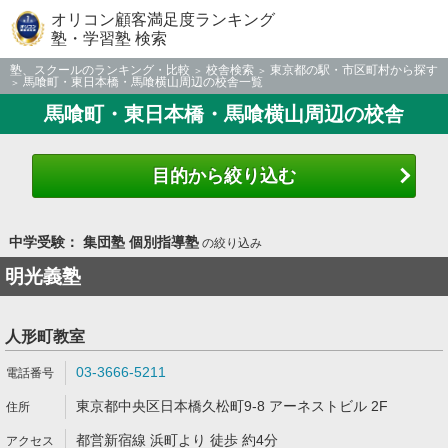
オリコン顧客満足度ランキング
塾・学習塾 検索
塾、スクールのランキング・比較
校舎検索
東京都の駅・市区町村から探す
馬喰町・東日本橋・馬喰横山周辺の校舎一覧
馬喰町・東日本橋・馬喰横山周辺の校舎
目的から絞り込む
中学受験： 集団塾 個別指導塾
の絞り込み
明光義塾
人形町教室
03-3666-5211
東京都中央区日本橋久松町9-8 アーネストビル 2F
都営新宿線 浜町より 徒歩 約4分