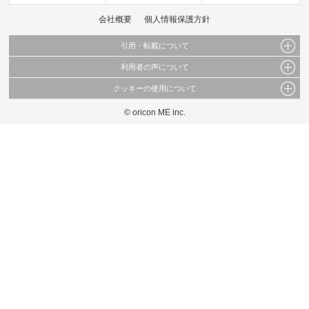
会社概要
個人情報保護方針
引用・転載について
利用者の声について
当サイトで公開されている情報（文字、写真、イラスト、画像データ等）及びこれらの配
置・編集および構造などについての著作権は株式会社oricon MEに帰属しております。
クッキーの使用について
当サイトに掲載している内容はすべてサービスの利用者が提出された見解・感想です。
これらの情報を権利者の許可なく無断転載・複製などの二次利用を行うことは固く禁じて
弊社が内容について正確性を含め一切保証するものではありません。
おります。
© oricon ME inc.
このサイトでは Cookie を使用して、ユーザーに合わせたコンテンツや広告の表示、ソー
弊社の見解・ 意見ではないことをご理解いただいた上でご覧ください。
シャル メディア機能の提供、広告の表示回数やクリック数の測定を行っています。
また、ユーザーによるサイトの利用状況についても情報を収集し、ソーシャル メディア
や広告配信、データ解析の各パートナーに提供しています。
各パートナーは、この情報とユーザーが各パートナーに提供した他の情報や、ユーザーが
各パートナーのサービスを使用したときに収集した他の情報を組み合わせて使用すること
があります。