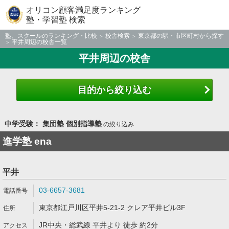
オリコン顧客満足度ランキング
塾・学習塾 検索
塾、スクールのランキング・比較
校舎検索
東京都の駅・市区町村から探す
平井周辺の校舎一覧
平井周辺の校舎
目的から絞り込む
中学受験： 集団塾 個別指導塾
の絞り込み
進学塾 ena
平井
03-6657-3681
東京都江戸川区平井5-21-2 クレア平井ビル3F
JR中央・総武線 平井より 徒歩 約2分