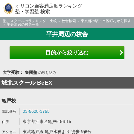
オリコン顧客満足度ランキング
塾・学習塾 検索
塾、スクールのランキング・比較
校舎検索
東京都の駅・市区町村から探す
平井周辺の校舎一覧
平井周辺の校舎
目的から絞り込む
大学受験： 集団塾
の絞り込み
城北スクール BeEX
亀戸校
03-5628-3755
東京都江東区亀戸6-56-15
東武亀戸線 亀戸水神より 徒歩 約6分