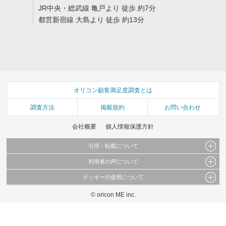
JR中央・総武線 亀戸より 徒歩 約7分
都営新宿線 大島より 徒歩 約13分
オリコン顧客満足度調査とは
調査方法
掲載規約
お問い合わせ
会社概要
個人情報保護方針
引用・転載について
利用者の声について
当サイトで公開されている情報（文字、写真、イラスト、画像データ等）及びこれらの配
置・編集および構造などについての著作権は株式会社oricon MEに帰属しております。
クッキーの使用について
当サイトに掲載している内容はすべてサービスの利用者が提出された見解・感想です。
これらの情報を権利者の許可なく無断転載・複製などの二次利用を行うことは固く禁じて
弊社が内容について正確性を含め一切保証するものではありません。
おります。
© oricon ME inc.
このサイトでは Cookie を使用して、ユーザーに合わせたコンテンツや広告の表示、ソー
弊社の見解・ 意見ではないことをご理解いただいた上でご覧ください。
シャル メディア機能の提供、広告の表示回数やクリック数の測定を行っています。
また、ユーザーによるサイトの利用状況についても情報を収集し、ソーシャル メディア
や広告配信、データ解析の各パートナーに提供しています。