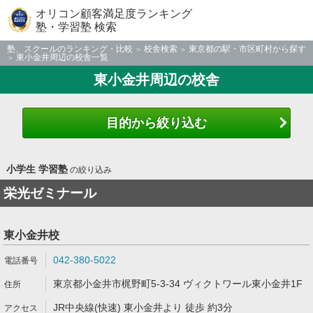
オリコン顧客満足度ランキング
塾・学習塾 検索
塾、スクールのランキング・比較
校舎検索
東京都の駅・市区町村から探す
東小金井周辺の校舎一覧
東小金井周辺の校舎
目的から絞り込む
小学生 学習塾
の絞り込み
栄光ゼミナール
東小金井校
042-380-5022
東京都小金井市梶野町5-3-34 ヴィクトワール東小金井1F
JR中央線(快速) 東小金井より 徒歩 約3分