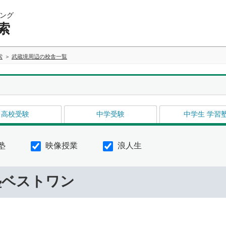
ング
索
索
武蔵境周辺の校舎一覧
高校受験
中学受験
中学生 学習
塾
映像授業
浪人生
塾ベストワン