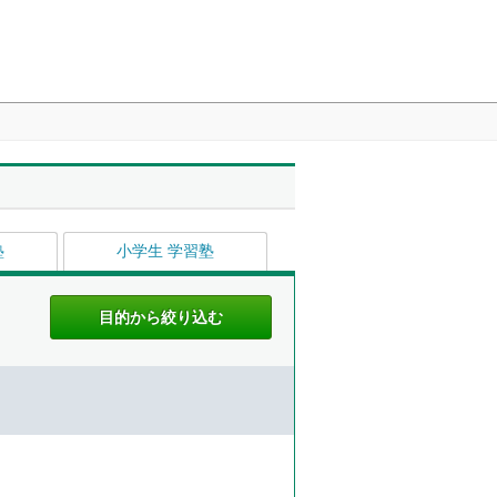
塾
小学生 学習塾