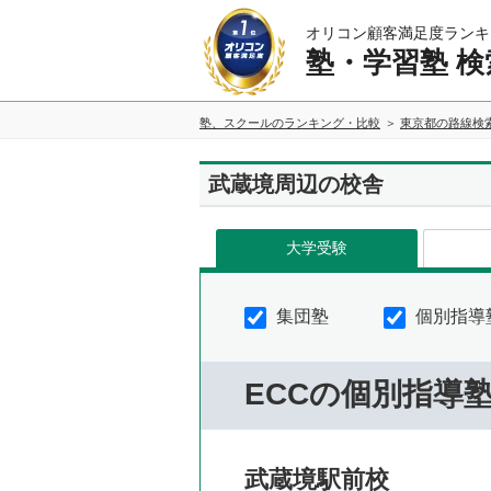
オリコン顧客満足度ランキ
塾・学習塾 検
塾、スクールのランキング・比較
東京都の路線検
武蔵境周辺の校舎
大学受験
集団塾
個別指導
ECCの個別指導
武蔵境駅前校