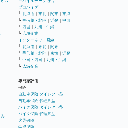
ービス
モバイルデータ通信
ト
プロバイダ
└
北海道
｜
東北
｜
関東
｜
東海
└
甲信越・北陸
｜
近畿
｜
中国
└
四国
｜
九州・沖縄
職
└
広域企業
インターネット回線
遣
└
北海道
｜
東北
｜
関東
└
甲信越・北陸
｜
東海
｜
近畿
ス
└
中国・四国
｜
九州・沖縄
└
広域企業
専門家評価
ト
保険
自動車保険 ダイレクト型
自動車保険 代理店型
バイク保険 ダイレクト型
バイク保険 代理店型
広告
火災保険
学資保険