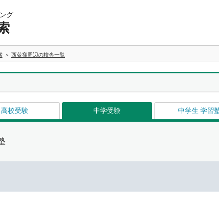
ング
索
索
西荻窪周辺の校舎一覧
高校受験
中学受験
中学生 学習
塾