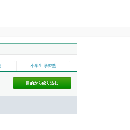
塾
小学生 学習塾