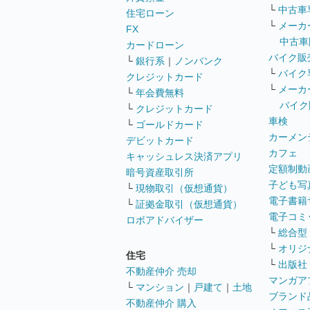
└
中古車
住宅ローン
└
メーカ
FX
中古車
カードローン
バイク販
└
銀行系
｜
ノンバンク
└
バイク
クレジットカード
└
メーカ
└
年会費無料
バイク
└
クレジットカード
車検
└
ゴールドカード
カーメン
デビットカード
カフェ
キャッシュレス決済アプリ
定額制動
暗号資産取引所
子ども写
└
現物取引（仮想通貨）
電子書籍
└
証拠金取引（仮想通貨）
電子コミ
ロボアドバイザー
└
総合型
└
オリジ
住宅
└
出版社
不動産仲介 売却
マンガア
└
マンション
｜
戸建て
｜
土地
ブランド
不動産仲介 購入