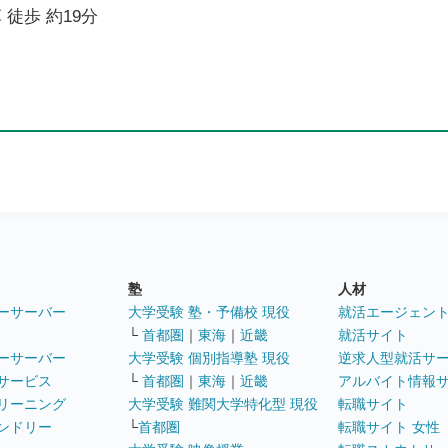
 徒歩 約19分
塾
人材
ーサーバー
大学受験 塾・予備校 現役
就活エージェン
└
首都圏
｜
東海
｜
近畿
就活サイト
ーサーバー
大学受験 個別指導塾 現役
逆求人型就活サ
サービス
└
首都圏
｜
東海
｜
近畿
アルバイト情報
リーニング
大学受験 難関大学特化型 現役
転職サイト
ンドリー
└
首都圏
転職サイト 女性