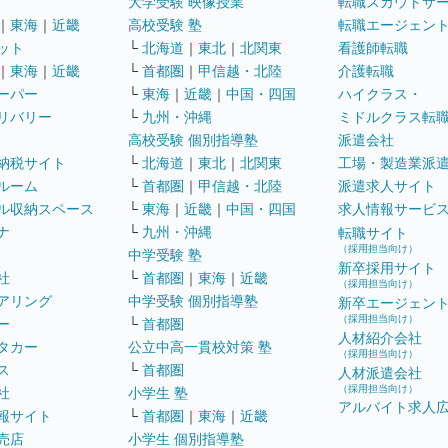
大学受験 映像授業
転職スカウトサ
｜
東海
｜
近畿
高校受験 塾
転職エージェン
ット
└
北海道
｜
東北
｜
北関東
看護師転職
｜
東海
｜
近畿
└
首都圏
｜
甲信越・北陸
介護転職
ーパー
└
東海
｜
近畿
｜
中国・四国
ハイクラス・
リバリー
└
九州・沖縄
ミドルクラス転
高校受験 個別指導塾
派遣会社
納税サイト
└
北海道
｜
東北
｜
北関東
工場・製造業派
ルーム
└
首都圏
｜
甲信越・北陸
派遣求人サイト
ル収納スペース
└
東海
｜
近畿
｜
中国・四国
求人情報サービ
ナ
└
九州・沖縄
転職サイト
（採用担当向け）
中学受験 塾
新卒採用サイト
社
└
首都圏
｜
東海
｜
近畿
（採用担当向け）
アリング
中学受験 個別指導塾
新卒エージェン
（採用担当向け）
ー
└
首都圏
人材紹介会社
タカー
公立中高一貫校対策 塾
（採用担当向け）
ス
└
首都圏
人材派遣会社
（採用担当向け）
社
小学生 塾
アルバイト求人
報サイト
└
首都圏
｜
東海
｜
近畿
売店
小学生 個別指導塾