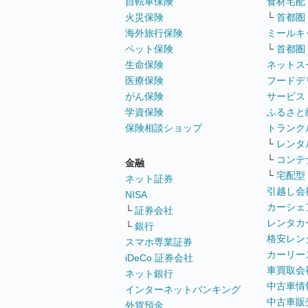
自転車保険
食材宅配
火災保険
└
首都圏
海外旅行保険
ミールキ
ペット保険
└
首都圏
生命保険
ネットス
医療保険
フードデ
がん保険
サービス
学資保険
ふるさと
保険相談ショップ
トランク
└
レンタ
└
コンテ
金融
└
宅配型
ネット証券
引越し会
NISA
カーシェ
└
証券会社
レンタカ
└
銀行
格安レン
スマホ専業証券
カーリー
iDeCo 証券会社
車買取会
ネット銀行
中古車情
インターネットバンキング
中古車販
外貨預金