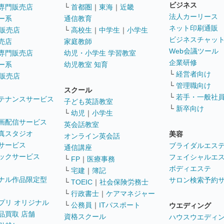
ビジネス
専門販売店
└
首都圏
｜
東海
｜
近畿
法人カーリース
ー系
通信教育
ネット印刷通販
販売店
└
高校生
｜
中学生
｜
小学生
ビジネスチャッ
売店
家庭教師
Web会議ツール
専門販売店
幼児・小学生 学習教室
企業研修
ー系
幼児教室 知育
└
経営者向け
販売店
└
管理職向け
スクール
└
若手・一般社
テナンスサービス
子ども英語教室
└
新卒向け
└
幼児
｜
小学生
画配信サービス
英会話教室
真スタジオ
美容
オンライン英会話
サービス
ブライダルエス
通信講座
ックサービス
フェイシャルエ
└
FP
｜
医療事務
ボディエステ
└
宅建
｜
簿記
ナル作品限定型
サロン検索予約
└
TOEIC
｜
社会保険労務士
└
行政書士
｜
ケアマネジャー
プリ オリジナル
└
公務員
｜
ITパスポート
ウエディング
品買取 店舗
資格スクール
ハウスウエディ