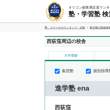
オリコン顧客満足度ランキ
塾・学習塾 検
塾、スクールのランキング・比較
東京都の路線検
西荻窪周辺の校舎
大学受験
集団塾
個別指導
進学塾 ena
西荻窪