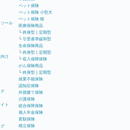
ペット保険
ペット保険 小型犬
ペット保険 猫
トツール
医療保険商品
└
終身型
｜
定期型
└
引受基準緩和型
生命保険商品
└
終身型
｜
定期型
員向け
└
収入保障保険
がん保険商品
└
終身型
｜
定期型
就業不能保険
テ
認知症保険
ステ
外貨建て保険
介護保険
サイト
総合保障保険
個人年金保険
変額保険
積立保険
ング