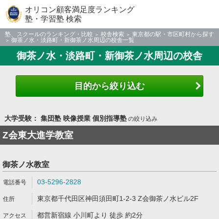
オリコン顧客満足度ランキング
塾・学習塾 検索
塾、スクールのランキング・比較
校舎検索
東京都の駅・市区町村から探す
御茶ノ水・淡路町・新御茶ノ水周辺の校舎一覧
御茶ノ水・淡路町・新御茶ノ水周辺の校舎
目的から絞り込む
大学受験： 集団塾 映像授業 個別指導塾
の絞り込み
Z会東大進学教室
御茶ノ水教室
03-5296-2828
東京都千代田区神田須田町1-2-3 Z会御茶ノ水ビル2F
都営新宿線 小川町より 徒歩 約2分