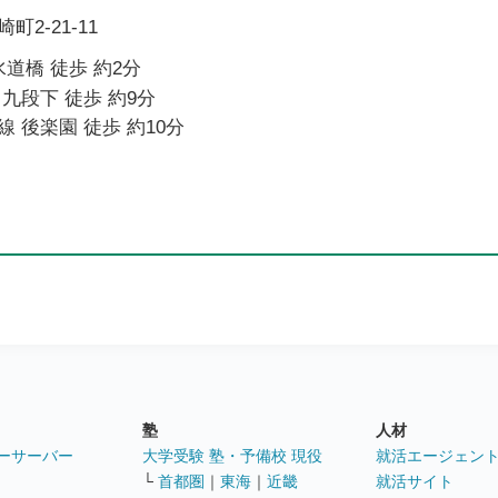
2-21-11
水道橋 徒歩 約2分
九段下 徒歩 約9分
 後楽園 徒歩 約10分
塾
人材
ーサーバー
大学受験 塾・予備校 現役
就活エージェン
└
首都圏
｜
東海
｜
近畿
就活サイト