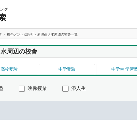
ング
索
索
御茶ノ水・淡路町・新御茶ノ水周辺の校舎一覧
ノ水周辺の校舎
高校受験
中学受験
中学生 学習
塾
映像授業
浪人生