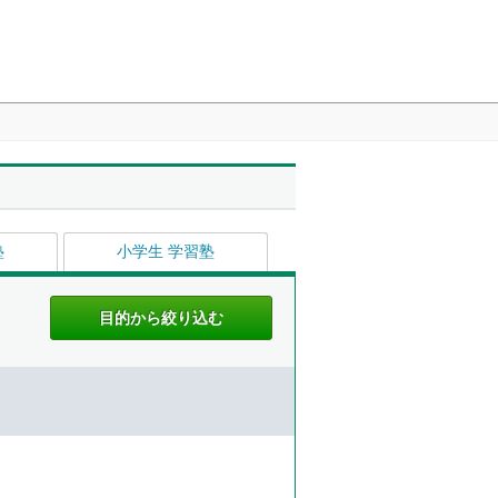
塾
小学生 学習塾