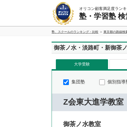
オリコン顧客満足度ランキ
塾・学習塾 検
塾、スクールのランキング・比較
東京都の路線検
御茶ノ水・淡路町・新御茶
大学受験
集団塾
個別指導
Z会東大進学教室
御茶ノ水教室