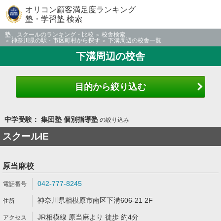
オリコン顧客満足度ランキング
塾・学習塾 検索
塾、スクールのランキング・比較
校舎検索
神奈川県の駅・市区町村から探す
下溝周辺の校舎一覧
下溝周辺の校舎
目的から絞り込む
中学受験： 集団塾 個別指導塾
の絞り込み
スクールIE
原当麻校
042-777-8245
神奈川県相模原市南区下溝606-21 2F
JR相模線 原当麻より 徒歩 約4分