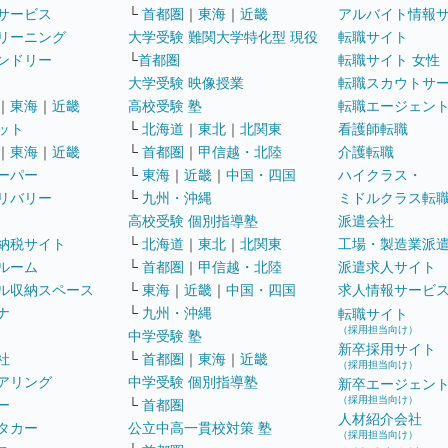
サービス
└
首都圏
｜
東海
｜
近畿
アルバイト情報
リーニング
大学受験 難関大学特化型 現役
転職サイト
ンドリー
└
首都圏
転職サイト 女性
大学受験 映像授業
転職スカウトサ
｜
東海
｜
近畿
高校受験 塾
転職エージェン
ット
└
北海道
｜
東北
｜
北関東
看護師転職
｜
東海
｜
近畿
└
首都圏
｜
甲信越・北陸
介護転職
ーパー
└
東海
｜
近畿
｜
中国・四国
ハイクラス・
リバリー
└
九州・沖縄
ミドルクラス転
高校受験 個別指導塾
派遣会社
納税サイト
└
北海道
｜
東北
｜
北関東
工場・製造業派
ルーム
└
首都圏
｜
甲信越・北陸
派遣求人サイト
ル収納スペース
└
東海
｜
近畿
｜
中国・四国
求人情報サービ
ナ
└
九州・沖縄
転職サイト
（採用担当向け）
中学受験 塾
新卒採用サイト
社
└
首都圏
｜
東海
｜
近畿
（採用担当向け）
アリング
中学受験 個別指導塾
新卒エージェン
（採用担当向け）
ー
└
首都圏
人材紹介会社
タカー
公立中高一貫校対策 塾
（採用担当向け）