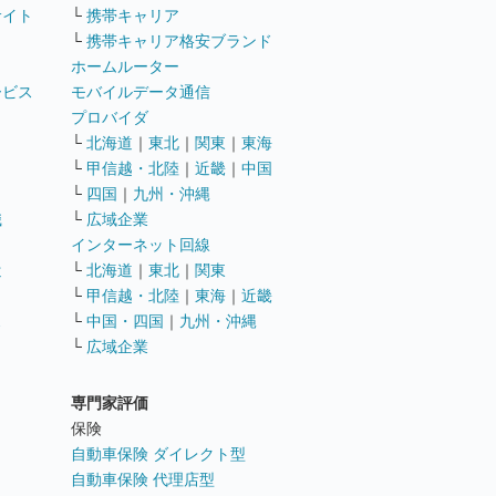
サイト
└
携帯キャリア
└
携帯キャリア格安ブランド
ホームルーター
ービス
モバイルデータ通信
ト
プロバイダ
└
北海道
｜
東北
｜
関東
｜
東海
└
甲信越・北陸
｜
近畿
｜
中国
└
四国
｜
九州・沖縄
職
└
広域企業
インターネット回線
遣
└
北海道
｜
東北
｜
関東
└
甲信越・北陸
｜
東海
｜
近畿
ス
└
中国・四国
｜
九州・沖縄
└
広域企業
専門家評価
ト
保険
自動車保険 ダイレクト型
自動車保険 代理店型