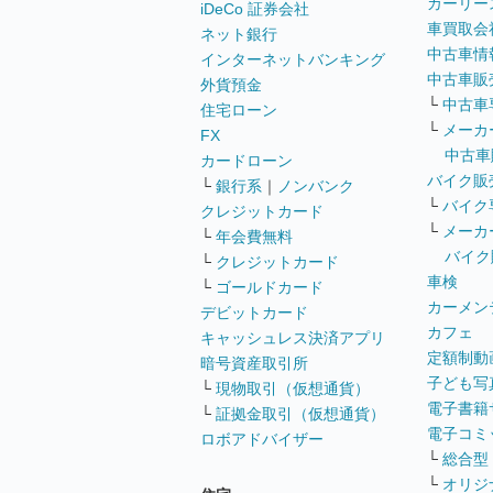
カーリー
iDeCo 証券会社
車買取会
ネット銀行
中古車情
インターネットバンキング
中古車販
外貨預金
└
中古車
住宅ローン
└
メーカ
FX
中古車
カードローン
バイク販
└
銀行系
｜
ノンバンク
└
バイク
クレジットカード
└
メーカ
└
年会費無料
バイク
└
クレジットカード
車検
└
ゴールドカード
カーメン
デビットカード
カフェ
キャッシュレス決済アプリ
定額制動
暗号資産取引所
子ども写
└
現物取引（仮想通貨）
電子書籍
└
証拠金取引（仮想通貨）
電子コミ
ロボアドバイザー
└
総合型
└
オリジ