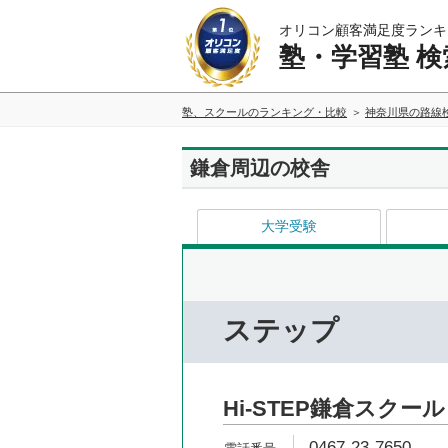
オリコン顧客満足度ランキ
塾・学習塾 検
塾、スクールのランキング・比較
神奈川県の路線
鎌倉周辺の校舎
大学受験
ステップ
Hi-STEP鎌倉スクール
0467-23-7650