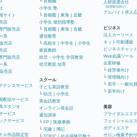
ス
└
首都圏
人材派遣会社
（採用担当向け）
社
小学生 塾
アルバイト求人
報サイト
└
首都圏
｜
東海
｜
近畿
売店
小学生 個別指導塾
ビジネス
専門販売店
└
首都圏
｜
東海
｜
近畿
法人カーリース
ー系
通信教育
ネット印刷通販
販売店
└
高校生
｜
中学生
｜
小学生
ビジネスチャッ
売店
家庭教師
Web会議ツール
専門販売店
幼児・小学生 学習教室
企業研修
ー系
幼児教室 知育
└
経営者向け
販売店
└
管理職向け
スクール
└
若手・一般社
テナンスサービス
子ども英語教室
└
新卒向け
└
幼児
｜
小学生
画配信サービス
英会話教室
真スタジオ
美容
オンライン英会話
サービス
ブライダルエス
通信講座
ックサービス
フェイシャルエ
└
FP
｜
医療事務
ボディエステ
└
宅建
｜
簿記
ナル作品限定型
サロン検索予約
└
TOEIC
｜
社会保険労務士