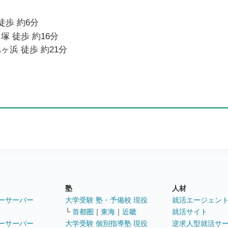
徒歩 約6分
塚 徒歩 約16分
ヶ浜 徒歩 約21分
塾
人材
ーサーバー
大学受験 塾・予備校 現役
就活エージェン
└
首都圏
｜
東海
｜
近畿
就活サイト
ーサーバー
大学受験 個別指導塾 現役
逆求人型就活サ