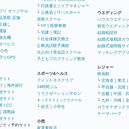
└
行政書士
｜
ケアマネジャー
プリ オリジナル
└
公務員
｜
ITパスポート
ウエディング
品買取 店舗
資格スクール
ハウスウエディ
引越し
└
FP
｜
医療事務
格安ウエディン
通販
└
宅建
｜
簿記
結婚相談所
複合機
└
社会保険労務士
結婚式場相談カ
サービス
公務員試験予備校
結婚式場情報サ
 小売
法人向け英会話スクール
マッチングアプ
守りGPS
子どもプログラミング教室
レジャー
スポーツ&ヘルス
映画館
サイト
フィットネスクラブ
└
北海道
｜
東北
行
｜
海外旅行
24時間ジム
└
甲信越・北陸
較サイト
リラクゼーションサロン
└
近畿
｜
中国・
較サイト
キッズスイミングスクール
└
九州・沖縄
｜
 LCC
└
幼児
｜
小学生
カラオケボック
｜
国際線
テーマパーク
較サイト
小売
ビティ予約サイト
家電量販店