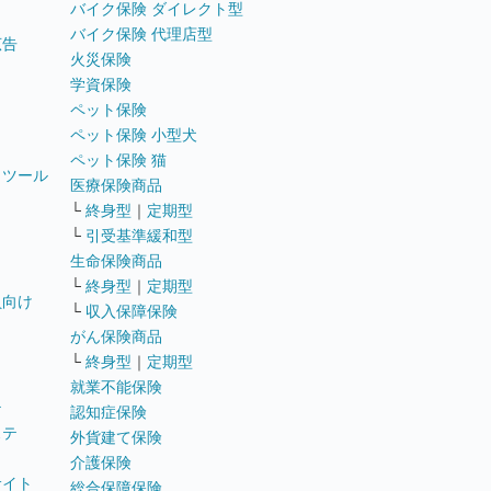
バイク保険 ダイレクト型
バイク保険 代理店型
広告
火災保険
学資保険
ペット保険
ペット保険 小型犬
ペット保険 猫
トツール
医療保険商品
└
終身型
｜
定期型
└
引受基準緩和型
生命保険商品
└
終身型
｜
定期型
員向け
└
収入保障保険
がん保険商品
└
終身型
｜
定期型
就業不能保険
テ
認知症保険
ステ
外貨建て保険
介護保険
サイト
総合保障保険