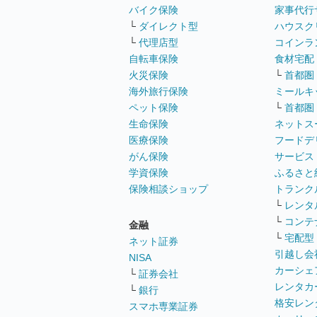
バイク保険
家事代行
└
ダイレクト型
ハウスク
└
代理店型
コインラ
自転車保険
食材宅配
火災保険
└
首都圏
海外旅行保険
ミールキ
ペット保険
└
首都圏
生命保険
ネットス
医療保険
フードデ
がん保険
サービス
学資保険
ふるさと
保険相談ショップ
トランク
└
レンタ
└
コンテ
金融
└
宅配型
ネット証券
引越し会
NISA
カーシェ
└
証券会社
レンタカ
└
銀行
格安レン
スマホ専業証券