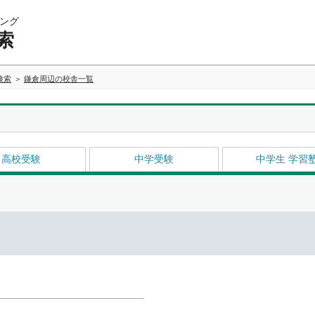
ング
索
検索
鎌倉周辺の校舎一覧
高校受験
中学受験
中学生 学習