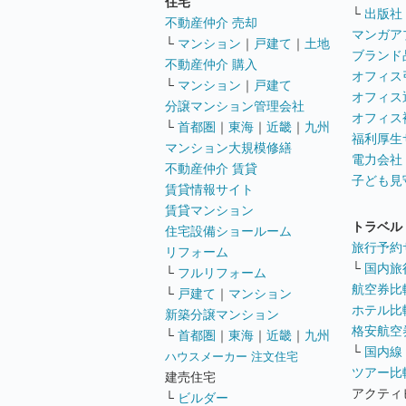
住宅
└
出版社
不動産仲介 売却
マンガア
└
マンション
｜
戸建て
｜
土地
ブランド
不動産仲介 購入
オフィス
└
マンション
｜
戸建て
オフィス
分譲マンション管理会社
オフィス
└
首都圏
｜
東海
｜
近畿
｜
九州
福利厚生
マンション大規模修繕
電力会社
不動産仲介 賃貸
子ども見
賃貸情報サイト
賃貸マンション
トラベル
住宅設備ショールーム
旅行予約
リフォーム
└
国内旅
└
フルリフォーム
航空券比
└
戸建て
｜
マンション
ホテル比
新築分譲マンション
格安航空券
└
首都圏
｜
東海
｜
近畿
｜
九州
└
国内線
ハウスメーカー 注文住宅
ツアー比
建売住宅
アクティ
└
ビルダー