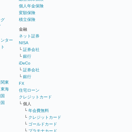
個人年金保険
変額保険
積立保険
ング
グ
金融
ネット証券
ウンター
NISA
イト
└
証券会社
リ
└
銀行
iDeCo
└
証券会社
└
銀行
｜
関東
FX
｜
東海
住宅ローン
四国
クレジットカード
全国
└ 個人
ス
└
年会費無料
└
クレジットカード
└
ゴールドカード
└
プラチナカード