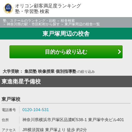
オリコン顧客満足度ランキング
塾・学習塾 検索
塾、スクールのランキング・比較
校舎検索
神奈川県の駅・市区町村から探す
東戸塚周辺の校舎一覧
東戸塚周辺の校舎
目的から絞り込む
大学受験： 集団塾 映像授業 個別指導塾
の絞り込み
東進衛星予備校
東戸塚校
0120-104-531
神奈川県横浜市戸塚区品濃町538-1 東戸塚中央ビル401
JR横須賀線 東戸塚より 徒歩 約2分