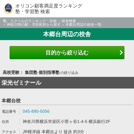
オリコン顧客満足度ランキング
塾・学習塾 検索
塾、スクールのランキング・比較
校舎検索
神奈川県の駅・市区町村から探す
本郷台周辺の校舎一覧
本郷台周辺の校舎
目的から絞り込む
高校受験： 集団塾 個別指導塾
の絞り込み
栄光ゼミナール
本郷台校
045-890-5056
神奈川県横浜市栄区小菅ヶ谷1-4-5 横浜銀行2F
JR根岸線 本郷台より 徒歩 約3分