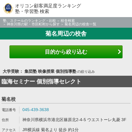
オリコン顧客満足度ランキング
塾・学習塾 検索
塾、スクールのランキング・比較
校舎検索
神奈川県の駅・市区町村から探す
菊名周辺の校舎一覧
菊名周辺の校舎
目的から絞り込む
大学受験： 集団塾 映像授業 個別指導塾
の絞り込み
臨海セミナー 個別指導セレクト
菊名校
045-439-3638
神奈川県横浜市港北区篠原北2-4-5 ウエストーレ丸菱 3F
JR横浜線 菊名より 徒歩 約1分