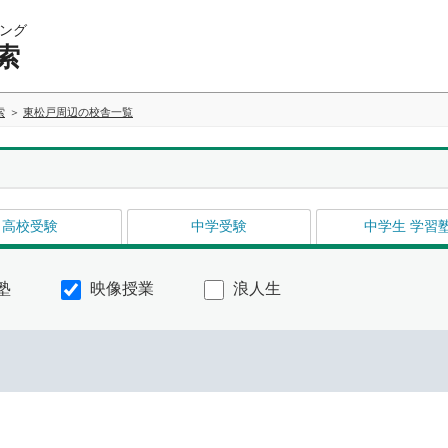
ング
索
索
東松戸周辺の校舎一覧
高校受験
中学受験
中学生 学習
塾
映像授業
浪人生