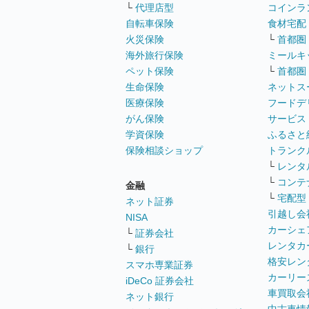
└
代理店型
コインラ
自転車保険
食材宅配
火災保険
└
首都圏
海外旅行保険
ミールキ
ペット保険
└
首都圏
生命保険
ネットス
医療保険
フードデ
がん保険
サービス
学資保険
ふるさと
保険相談ショップ
トランク
└
レンタ
└
コンテ
金融
└
宅配型
ネット証券
引越し会
NISA
カーシェ
└
証券会社
レンタカ
└
銀行
格安レン
スマホ専業証券
カーリー
iDeCo 証券会社
車買取会
ネット銀行