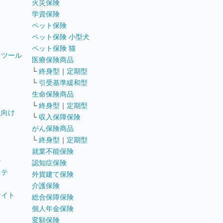
火災保険
学資保険
ペット保険
ペット保険 小型犬
ペット保険 猫
トツール
医療保険商品
└
終身型
｜
定期型
└
引受基準緩和型
生命保険商品
└
終身型
｜
定期型
員向け
└
収入保障保険
がん保険商品
└
終身型
｜
定期型
就業不能保険
テ
認知症保険
ステ
外貨建て保険
介護保険
サイト
総合保障保険
個人年金保険
変額保険