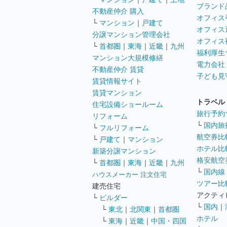
ブランド
不動産仲介 購入
オフィス
└
マンション
｜
戸建て
オフィス
分譲マンション管理会社
オフィス
└
首都圏
｜
東海
｜
近畿
｜
九州
福利厚生
マンション大規模修繕
電力会社
不動産仲介 賃貸
子ども見
賃貸情報サイト
賃貸マンション
トラベル
住宅設備ショールーム
旅行予約
リフォーム
└
国内旅
└
フルリフォーム
航空券比
└
戸建て
｜
マンション
ホテル比
新築分譲マンション
格安航空券
└
首都圏
｜
東海
｜
近畿
｜
九州
└
国内線
ハウスメーカー 注文住宅
ツアー比
建売住宅
アクティ
└
ビルダー
└
国内
｜
└
東北
｜
北関東
｜
首都圏
ホテル
└
東海
｜
近畿
｜
中国・四国