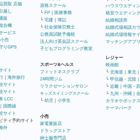
品買取 店舗
資格スクール
ハウスウエディ
引越し
└
FP
｜
医療事務
格安ウエディン
通販
└
宅建
｜
簿記
結婚相談所
複合機
└
社会保険労務士
結婚式場相談カ
サービス
公務員試験予備校
結婚式場情報サ
 小売
法人向け英会話スクール
マッチングアプ
守りGPS
子どもプログラミング教室
レジャー
スポーツ&ヘルス
映画館
サイト
フィットネスクラブ
└
北海道
｜
東北
行
｜
海外旅行
24時間ジム
└
甲信越・北陸
較サイト
リラクゼーションサロン
└
近畿
｜
中国・
較サイト
キッズスイミングスクール
└
九州・沖縄
｜
 LCC
└
幼児
｜
小学生
カラオケボック
｜
国際線
テーマパーク
較サイト
小売
ビティ予約サイト
家電量販店
海外
ドラッグストア
紳士服専門店