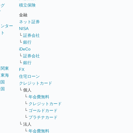
積立保険
ング
グ
金融
ネット証券
ウンター
NISA
イト
└
証券会社
リ
└
銀行
iDeCo
└
証券会社
└
銀行
｜
関東
FX
｜
東海
住宅ローン
四国
クレジットカード
全国
└ 個人
ス
└
年会費無料
└
クレジットカード
└
ゴールドカード
└
プラチナカード
└ 法人
└
年会費無料