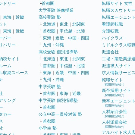
ンドリー
└
首都圏
転職サイト 女性
大学受験 映像授業
転職スカウトサ
｜
東海
｜
近畿
高校受験 塾
転職エージェン
ット
└
北海道
｜
東北
｜
北関東
看護師転職
｜
東海
｜
近畿
└
首都圏
｜
甲信越・北陸
介護転職
ーパー
└
東海
｜
近畿
｜
中国・四国
ハイクラス・
リバリー
└
九州・沖縄
ミドルクラス転
高校受験 個別指導塾
派遣会社
納税サイト
└
北海道
｜
東北
｜
北関東
工場・製造業派
ルーム
└
首都圏
｜
甲信越・北陸
派遣求人サイト
ル収納スペース
└
東海
｜
近畿
｜
中国・四国
求人情報サービ
ナ
└
九州・沖縄
転職サイト
（採用担当向け）
中学受験 塾
新卒採用サイト
社
└
首都圏
｜
東海
｜
近畿
（採用担当向け）
アリング
中学受験 個別指導塾
新卒エージェン
（採用担当向け）
ー
└
首都圏
人材紹介会社
タカー
公立中高一貫校対策 塾
（採用担当向け）
ス
└
首都圏
人材派遣会社
（採用担当向け）
社
小学生 塾
アルバイト求人