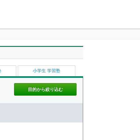
塾
小学生 学習塾