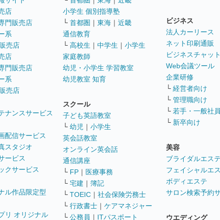
報サイト
└
首都圏
｜
東海
｜
近畿
売店
小学生 個別指導塾
ビジネス
専門販売店
└
首都圏
｜
東海
｜
近畿
法人カーリース
ー系
通信教育
ネット印刷通販
販売店
└
高校生
｜
中学生
｜
小学生
ビジネスチャッ
売店
家庭教師
Web会議ツール
専門販売店
幼児・小学生 学習教室
企業研修
ー系
幼児教室 知育
└
経営者向け
販売店
└
管理職向け
スクール
└
若手・一般社
テナンスサービス
子ども英語教室
└
新卒向け
└
幼児
｜
小学生
画配信サービス
英会話教室
真スタジオ
美容
オンライン英会話
サービス
ブライダルエス
通信講座
ックサービス
フェイシャルエ
└
FP
｜
医療事務
ボディエステ
└
宅建
｜
簿記
ナル作品限定型
サロン検索予約
└
TOEIC
｜
社会保険労務士
└
行政書士
｜
ケアマネジャー
プリ オリジナル
└
公務員
｜
ITパスポート
ウエディング