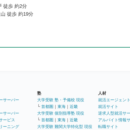
 徒歩 約2分
山 徒歩 約19分
塾
人材
ーサーバー
大学受験 塾・予備校 現役
就活エージェン
└
首都圏
｜
東海
｜
近畿
就活サイト
ーサーバー
大学受験 個別指導塾 現役
逆求人型就活サ
サービス
└
首都圏
｜
東海
｜
近畿
アルバイト情報
リーニング
大学受験 難関大学特化型 現役
転職サイト