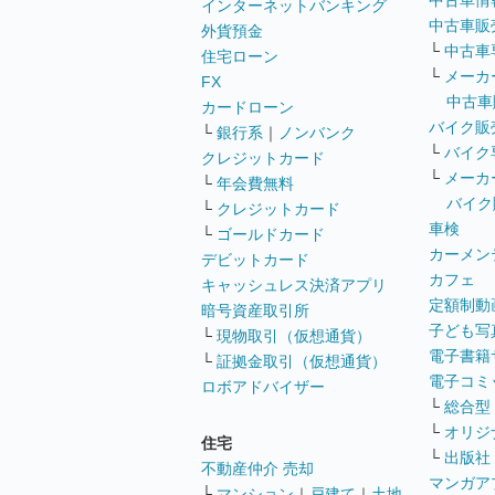
中古車情
インターネットバンキング
中古車販
外貨預金
└
中古車
住宅ローン
└
メーカ
FX
中古車
カードローン
バイク販
└
銀行系
｜
ノンバンク
└
バイク
クレジットカード
└
メーカ
└
年会費無料
バイク
└
クレジットカード
車検
└
ゴールドカード
カーメン
デビットカード
カフェ
キャッシュレス決済アプリ
定額制動
暗号資産取引所
子ども写
└
現物取引（仮想通貨）
電子書籍
└
証拠金取引（仮想通貨）
電子コミ
ロボアドバイザー
└
総合型
└
オリジ
住宅
└
出版社
不動産仲介 売却
マンガア
└
マンション
｜
戸建て
｜
土地