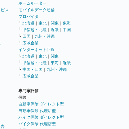
ホームルーター
ービス
モバイルデータ通信
ト
プロバイダ
└
北海道
｜
東北
｜
関東
｜
東海
└
甲信越・北陸
｜
近畿
｜
中国
└
四国
｜
九州・沖縄
職
└
広域企業
インターネット回線
遣
└
北海道
｜
東北
｜
関東
└
甲信越・北陸
｜
東海
｜
近畿
ス
└
中国・四国
｜
九州・沖縄
└
広域企業
専門家評価
ト
保険
自動車保険 ダイレクト型
自動車保険 代理店型
バイク保険 ダイレクト型
バイク保険 代理店型
広告