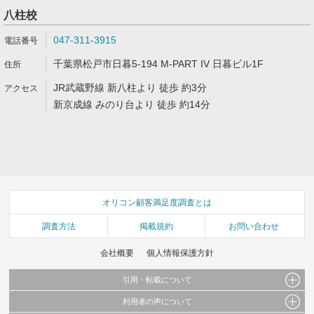
八柱校
047-311-3915
千葉県松戸市日暮5-194 M-PART IV 日暮ビル1F
JR武蔵野線 新八柱より 徒歩 約3分
新京成線 みのり台より 徒歩 約14分
オリコン顧客満足度調査とは
調査方法
掲載規約
お問い合わせ
会社概要
個人情報保護方針
引用・転載について
利用者の声について
当サイトで公開されている情報（文字、写真、イラスト、画像データ等）及びこれらの配