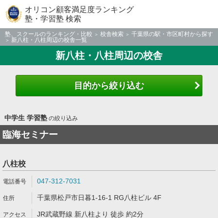
オリコン顧客満足度ランキング
塾・学習塾 検索
塾、スクールのランキング・比較
校舎検索
千葉県の駅・市区町村から探す
新八柱・八柱周辺の校舎一覧
新八柱・八柱周辺の校舎
目的から絞り込む
中学生 学習塾
の絞り込み
臨海セミナー
八柱校
047-312-7031
千葉県松戸市日暮1-16-1 RG八柱ビル 4F
JR武蔵野線 新八柱より 徒歩 約2分