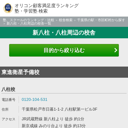
オリコン顧客満足度ランキング
塾・学習塾 検索
塾、スクールのランキング・比較
校舎検索
千葉県の駅・市区町村から探す
新八柱・八柱周辺の校舎一覧
新八柱・八柱周辺の校舎
目的から絞り込む
東進衛星予備校
八柱校
0120-104-531
千葉県松戸市日暮1-1-2 八柱駅第一ビル3F
JR武蔵野線 新八柱より 徒歩 約1分
新京成線 みのり台より 徒歩 約13分